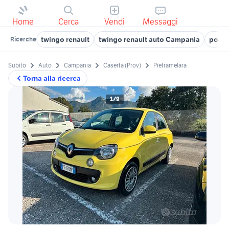
Home
Cerca
Vendi
Messaggi
twingo renault
twingo renault auto Campania
porte
Ricerche
Subito
Auto
Campania
Caserta (Prov)
Pietramelara
Torna alla ricerca
1/9