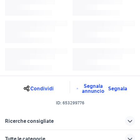
Segnala
Condividi
Segnala
annuncio
ID:
653299776
Ricerche consigliate
porte arredamento Napoli
porte blindate napoli
Tutte le categorie
provincia