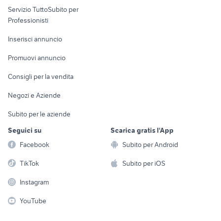
auto usate reggio emilia
ritmo abarth 130 tc
Servizio TuttoSubito per
persona
Informatica
Animali
fiorino pick up
fiat panda auto
Professionisti
Arredamento e
Console e
Accessori per
Casalinghi
Inserisci annuncio
Videogiochi
animali
Elettrodomestici
Promuovi annuncio
Audio/Video
Musica e Film
Giardino e Fai da te
Consigli per la vendita
Fotografia
Libri e Riviste
Abbigliamento e
Negozi e Aziende
Telefonia
Strumenti Musicali
Accessori
Subito per le aziende
Sports
Tutto per i bambini
Seguici su
Scarica gratis l'App
Biciclette
Facebook
Subito per Android
Collezionismo
TikTok
Subito per iOS
Instagram
YouTube