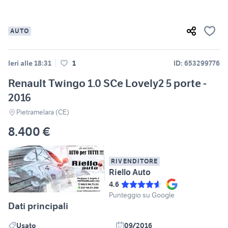
AUTO
Ieri alle 18:31
1
ID: 653299776
Renault Twingo 1.0 SCe Lovely2 5 porte -
2016
Pietramelara (CE)
8.400 €
RIVENDITORE
Riello Auto
4.6
Punteggio su Google
Dati principali
Usato
09/2016