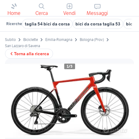
Home
Cerca
Vendi
Messaggi
taglia 54 bici da corsa
bici da corsa taglia 53
bici g
Ricerche
Subito
Biciclette
Emilia-Romagna
Bologna (Prov)
San Lazzaro di Savena
Torna alla ricerca
1/3