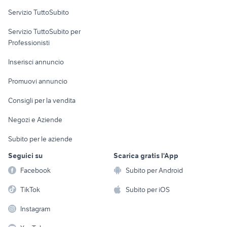
usata
Servizio TuttoSubito
mtb 24
specialized turbo levo usata
elettronica
per la casa e la
sports e hobby
biciclette Ascoli Piceno provincia
Servizio TuttoSubito per
persona
bici siena
Informatica
Animali
Professionisti
Arredamento e
Console e
Accessori per
Casalinghi
Inserisci annuncio
Videogiochi
animali
Elettrodomestici
Promuovi annuncio
Audio/Video
Musica e Film
Giardino e Fai da te
Consigli per la vendita
Fotografia
Libri e Riviste
Abbigliamento e
Negozi e Aziende
Telefonia
Strumenti Musicali
Accessori
Subito per le aziende
Sports
Tutto per i bambini
Seguici su
Scarica gratis l'App
Biciclette
Facebook
Subito per Android
Collezionismo
TikTok
Subito per iOS
Instagram