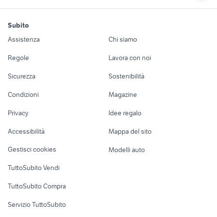
moto BMW R 1150 R
tavagnacco
prezzi
carrello food truck
harley davidson
motori
immobili
lavoro e servizi
piastrellista
custom usate
autonegozio usato
smart usata cagliari
pungiball giostre
Subito
Auto
Appartamenti
Offerte di lavoro
casa vacanza tortora
patente b
suzuki jimny usato
case in vendita terracina
assistente alla poltrona
Assistenza
Chi siamo
marina
piemonte
lml star 200
Accessori Auto
Camere/Posti letto
Servizi
case in affitto copparo
camper motorhome
mitsubishi 3000 gt
alfa 75 3.0 v6
Regole
Lavora con noi
fiat 500 topolino
hyundai coupe
iveco stralis 500
Moto e Scooter
Ville singole e a
Candidati in cerca di
iveco daily 4x4
seconda mano
annunci genova
Sicurezza
Sostenibilità
schiera
lavoro
camper
gazebo
motoagricola usata lazio
Colleferro
Accessori Moto
case in affitto
privato vende casa aci
Condizioni
Magazine
Terreni e rustici
Attrezzature di
sant'antonio abate
bonaccorsi
Nautica
lavoro
Privacy
Idee regalo
Garage e box
Caravan e Camper
Accessibilità
Mappa del sito
Loft, mansarde e
Veicoli commerciali
altro
Gestisci cookies
Modelli auto
Case vacanza
TuttoSubito Vendi
Uffici e Locali
TuttoSubito Compra
commerciali
Servizio TuttoSubito
elettronica
per la casa e la
sports e hobby