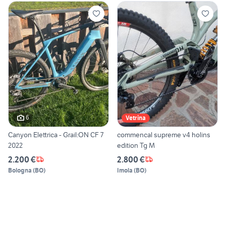
6
Vetrina
Canyon Elettrica - Grail:ON CF 7
commencal supreme v4 holins
2022
edition Tg M
2.200 €
2.800 €
Bologna
(
BO
)
Imola
(
BO
)