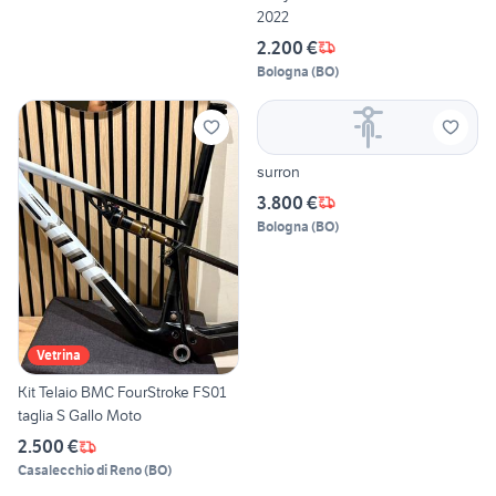
2022
2.200 €
Bologna
(
BO
)
surron
3.800 €
Bologna
(
BO
)
Vetrina
Kit Telaio BMC FourStroke FS01
taglia S Gallo Moto
2.500 €
Casalecchio di Reno
(
BO
)