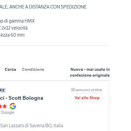
EALE, ANCHE A DISTANZA CON SPEDIZIONE
o top di gamma HMX
 2x12 velocità
ltezza 60 mm
Corsa
Condizione
Nuovo - mai usato in
confezione originale
39 annunci online
RE
ici - Scott Bologna
Vai allo Shop
u Google
San Lazzaro di Savena BO, Italia