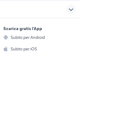
casco aero
e
scott biciclette Campania
sports e hobby
te
telo bici biciclette
a
Scarica gratis l'App
Animali
tte
bicicletta 20
Subito per Android
ento e
Accessori per animali
ata
specialized
hi
Subito per iOS
ebike usata veneto
Musica e Film
omestici
Libri e Riviste
e Fai da te
Strumenti Musicali
amento e
ri
Sports
 i bambini
Biciclette
Collezionismo