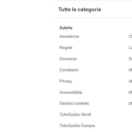
barra traino bici
fisherma
Tutte le categorie
bici bambina 20 biciclette
biciclett
motori
immobili
scott 29 910 biciclette
scott bic
Subito
Auto
Appartamenti
bici cortina biciclette
bici colna
Assistenza
C
Accessori Auto
Camere/Posti l
bici torpado vintage
bicicletta
Regole
L
biciclette Monopoli
bici bass
Moto e Scooter
Ville singole e
Sicurezza
S
Accessori Moto
Terreni e rustic
Condizioni
M
Nautica
Garage e box
Privacy
I
Caravan e Camper
Loft, mansarde 
Accessibilità
M
Veicoli commerciali
Case vacanza
Gestisci cookies
M
Uffici e Locali
TuttoSubito Vendi
commerciali
TuttoSubito Compra