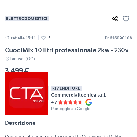
ELETTRODOMESTICI
12 set alle 15:11
5
ID: 616090108
CuociMix 10 litri professionale 2kw - 230v
Lanusei (OG)
3.499 €
RIVENDITORE
Commercialtecnica s.r.l.
4.7
Punteggio su Google
Descrizione
Commercialtecnica mette in vendita Cuocimix da 10 litri. La