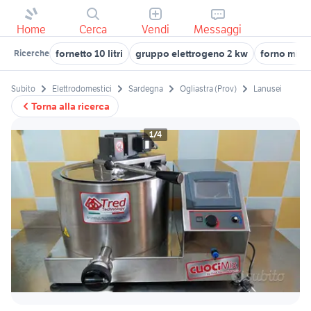
Home
Cerca
Vendi
Messaggi
fornetto 10 litri
gruppo elettrogeno 2 kw
forno micro
Ricerche
Subito
Elettrodomestici
Sardegna
Ogliastra (Prov)
Lanusei
Torna alla ricerca
1/4