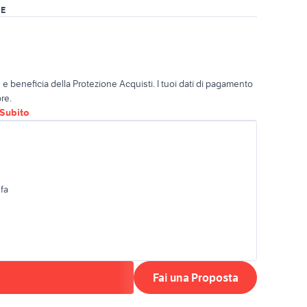
RE
o
e beneficia della Protezione Acquisti. I tuoi dati di pagamento
re.
oSubito
 fa
Fai una Proposta