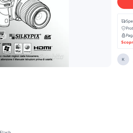
Spe
Pro
Pag
Scopri
K
 Flash