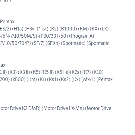
 Pentax
(ES/2) (H1a) (H3v -(* ist) (K2) (K1000) (KM) (KX) (LX)
5/5N/7/10/50M/S)-(P30/30T/50) (Program A)
1P/10/50/70/P) (SF/7) (SFXn) (Spotmatic) (Spotmatic
tax
1 II) (K3) (K3 II) (K5) (K5 II) (K5 IIs)(K2s) (K7) (K10)
200) (k500) (Km) (Kr) (Ks1) (Ks2) (Kx) (Mx/1) (Pentax
Motor Drive K2 DMD) (Motor Drive LX-MX) (Motor Drive