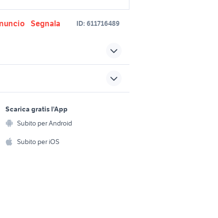
nuncio
Segnala
ID:
611716489
dragons
lego manuali
analogici
pentax 50 200 fotografia
sports e hobby
a
a
Scarica gratis l'App
usato hasselblad fotografia
Animali
Subito per Android
ento e
esposimetro macchina
Accessori per animali
hi
Subito per iOS
fia
fotografica analogica
fotografia
Musica e Film
omestici
fotocamera da caccia
Libri e Riviste
e Fai da te
obiettivo canon 18 55 is
Strumenti Musicali
amento e
ri
Sports