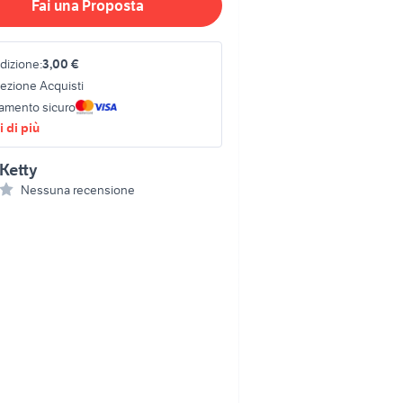
Fai una Proposta
dizione:
3,00 €
tezione Acquisti
amento sicuro
 di più
Ketty
Nessuna recensione