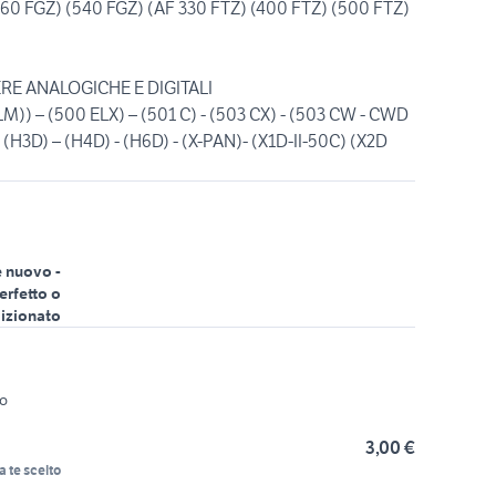
260 FGZ) (540 FGZ) (AF 330 FTZ) (400 FTZ) (500 FTZ)
E ANALOGICHE E DIGITALI
LM)) – (500 ELX) – (501 C) - (503 CX) - (503 CW - CWD
- (H3D) – (H4D) - (H6D) - (X-PAN)- (X1D-II-50C) (X2D
 nuovo -
erfetto o
izionato
zo
3,00 €
a te scelto