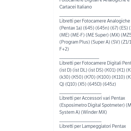
Cartacei Italiano
__________________________
Libretti per Fotocamere Analogiche
(Pentax 1a) (645) (645n) (67) (ES) 
(ME) (ME-F) (ME Super) (MX) (MZ
(Program Plus) (Super A) (SV) (Z1/
F+2)
_________________
Libretti per Fotocamere Digitali Pen
(ist D) (ist DL) (ist DS) (K01) (K1) (K
(k30) (K50) (K70) (K100) (K110) (K
Q) (Q10) (X5) (645D) (645z)
__________________
Libretti per Accessori vari Pentax
(Esposimetro Digital Spotmeter) (
System A) (Winder MX)
__________________
Libretti per Lampeggiatori Pentax