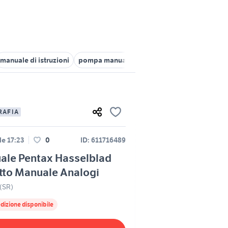
manuale di istruzioni
pompa manuale travaso
pressa manuale u
RAFIA
le 17:23
0
ID: 611716489
ale Pentax Hasselblad
tto Manuale Analogi
 (SR)
dizione disponibile