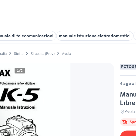
nuale di telecomunicazioni
manuale istruzione elettrodomestici
rafia
Sicilia
Siracusa (Prov)
Avola
FOTOG
1/2
4 ago al
Manu
Libre
Avola
Spe