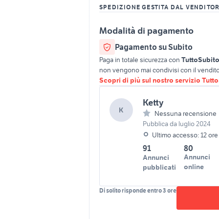
SPEDIZIONE GESTITA DAL VENDITO
Modalità di pagamento
Pagamento su Subito
Paga in totale sicurezza con
TuttoSubit
non vengono mai condivisi con il vendito
Scopri di più sul nostro servizio Tutt
Ketty
K
Nessuna recensione
Pubblica da luglio 2024
Ultimo accesso: 12 ore
91
80
Annunci
Annunci
online
pubblicati
Di solito risponde entro 3 ore