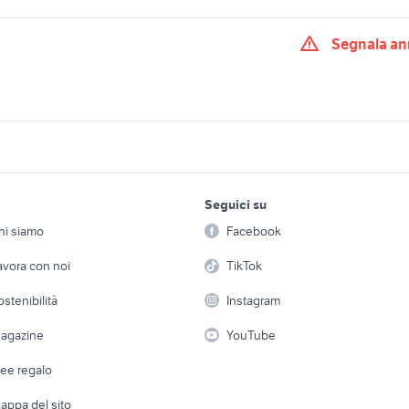
Segnala an
ale per ottici
manuale impianti
manuali dungeons 
adattatori obiettivi 
 10 fotografia
pentax k 3 fotografia
su digitali fotografia
lavoro e servizi
elettronica
per la casa e la
ra analogica
macchina fotografic
Seguici su
person
pentax fa fotografia
Offerte di lavoro
Informatica
analogica compatta
hi siamo
Facebook
Arredam
etto
Servizi
Console e Videogiochi
Casaling
avora con noi
TikTok
1 fotografia
pentax lx fotografia
pentax zoom fotogra
 a schiera
Candidati in cerca di
Audio/Video
Elettrod
ostenibilità
Instagram
lavoro
mark ii
nikon coolpix s3100
canomatic
i
Fotografia
Giardino 
agazine
YouTube
fotografica anni 60
sony hx90
nikon d7000
Attrezzature di lavoro
Telefonia
Abbigli
dee regalo
Accesso
e altro
appa del sito