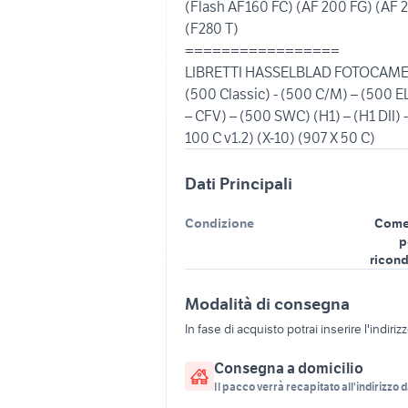
(Flash AF160 FC) (AF 200 FG) (AF 
(F280 T)
=================
LIBRETTI HASSELBLAD FOTOCAMER
(500 Classic) - (500 C/M) – (500 E
– CFV) – (500 SWC) (H1) – (H1 DII) 
100 C v1.2) (X-10) (907 X 50 C)
Dati Principali
Condizione
Come
p
ricond
Modalità di consegna
In fase di acquisto potrai inserire l'indiriz
Consegna a domicilio
Il pacco verrà recapitato all'indirizzo d