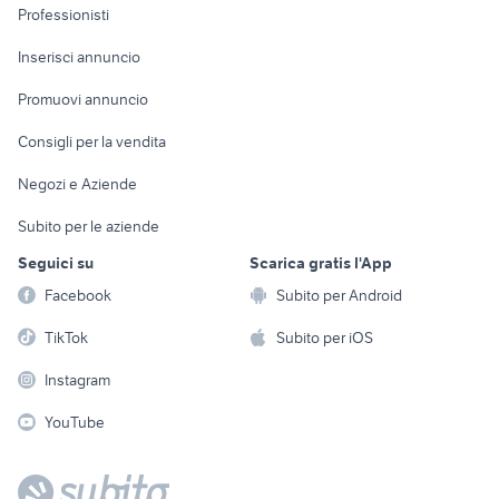
Informatica
Animali
Professionisti
Arredamento e
Console e
Accessori per
Casalinghi
Inserisci annuncio
Videogiochi
animali
Elettrodomestici
Promuovi annuncio
Audio/Video
Musica e Film
Giardino e Fai da te
Consigli per la vendita
Fotografia
Libri e Riviste
Abbigliamento e
Negozi e Aziende
Telefonia
Strumenti Musicali
Accessori
Subito per le aziende
Sports
Tutto per i bambini
Seguici su
Scarica gratis l'App
Biciclette
Facebook
Subito per Android
Collezionismo
TikTok
Subito per iOS
Instagram
YouTube