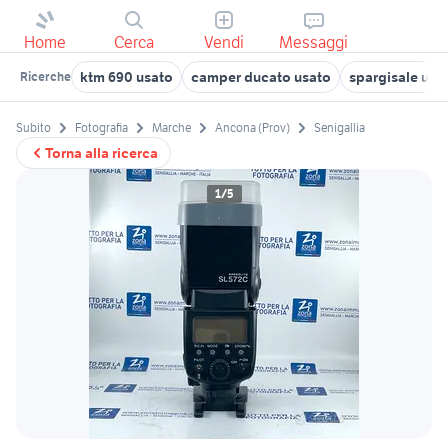
Home
Cerca
Vendi
Messaggi
ktm 690 usato
camper ducato usato
spargisale usa
Ricerche
Subito
Fotografia
Marche
Ancona (Prov)
Senigallia
Torna alla ricerca
1/5