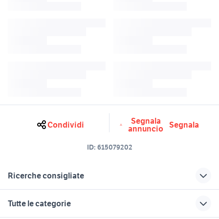
Segnala
Condividi
Segnala
annuncio
ID:
615079202
Ricerche consigliate
portafucili usato
teleobiettivo canon usato
Tutte le categorie
gozzo usato napoli
frantoio pieralisi usato