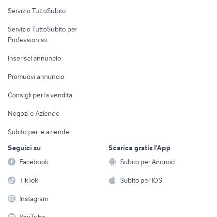
Servizio TuttoSubito
canarini in vendita veneto
pecore in vendita sardegna
elettronica
per la casa e la
sports e hobby
setter animali Veneto
tartarughe d acqua animali
Servizio TuttoSubito per
persona
Informatica
Animali
balle di fieno
akita inu cucciolo
Professionisti
Arredamento e
Console e
Accessori per
Casalinghi
Inserisci annuncio
Videogiochi
animali
Elettrodomestici
Promuovi annuncio
Audio/Video
Musica e Film
Giardino e Fai da te
Consigli per la vendita
Fotografia
Libri e Riviste
Abbigliamento e
Negozi e Aziende
Telefonia
Strumenti Musicali
Accessori
Subito per le aziende
Sports
Tutto per i bambini
Seguici su
Scarica gratis l'App
Biciclette
Facebook
Subito per Android
Collezionismo
TikTok
Subito per iOS
Instagram