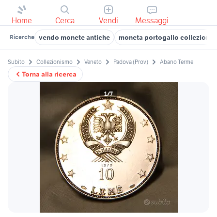
Home
Cerca
Vendi
Messaggi
vendo monete antiche
moneta portogallo collezioni
Ricerche
Subito
Collezionismo
Veneto
Padova (Prov)
Abano Terme
Torna alla ricerca
1/7