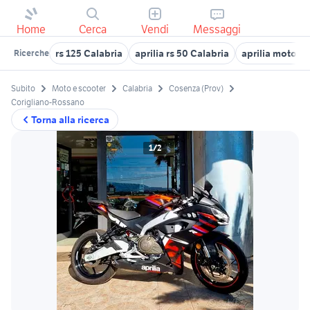
Home
Cerca
Vendi
Messaggi
rs 125 Calabria
aprilia rs 50 Calabria
aprilia moto C
Ricerche
Subito
Moto e scooter
Calabria
Cosenza (Prov)
Corigliano-Rossano
Torna alla ricerca
1/2