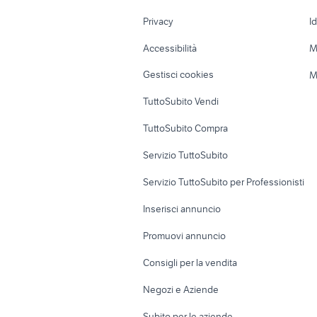
Nautica
Garage e box
Privacy
I
Caravan e Camper
Loft, mansarde 
Accessibilità
M
Veicoli commerciali
Case vacanza
Gestisci cookies
M
Uffici e Locali
TuttoSubito Vendi
commerciali
TuttoSubito Compra
Servizio TuttoSubito
Servizio TuttoSubito per Professionisti
Inserisci annuncio
Promuovi annuncio
Consigli per la vendita
Negozi e Aziende
Subito per le aziende