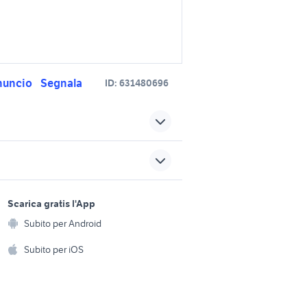
nuncio
Segnala
ID:
631480696
sh 300 accessori moto Sicilia
sh 300 moto Catania
incia
sports e hobby
provincia
a
Scarica gratis l'App
Animali
husqvarna te 150
Subito per Android
ento e
Accessori per animali
husqvarna te 630
hi
Subito per iOS
Musica e Film
omestici
senza te
naked 125
Libri e Riviste
e Fai da te