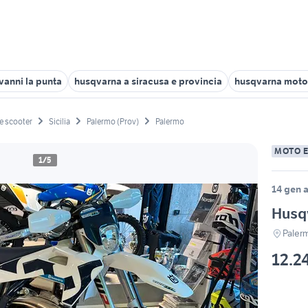
ovanni la punta
husqvarna a siracusa e provincia
husqvarna motor
e scooter
Sicilia
Palermo (Prov)
Palermo
MOTO 
1/5
14 gen a
Husq
Paler
12.2