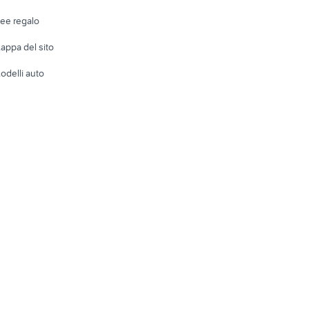
Telefonia
Abbigli
dee regalo
Accesso
e altro
appa del sito
Tutto per
odelli auto