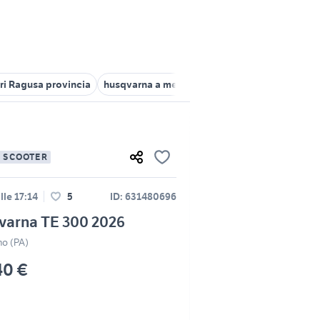
i Ragusa provincia
husqvarna a messina e provincia
husqvarna 
E SCOOTER
lle 17:14
5
ID: 631480696
varna TE 300 2026
mo (PA)
40 €