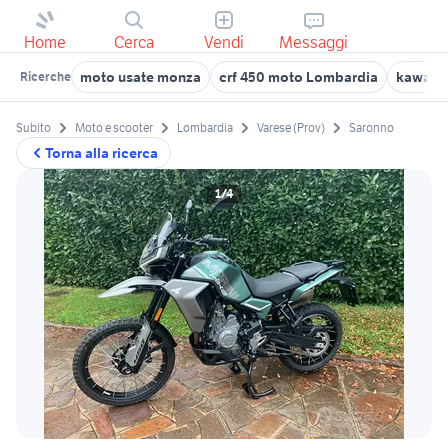
Home
Cerca
Vendi
Messaggi
moto usate monza
crf 450 moto Lombardia
kawasa
Ricerche
Subito
Moto e scooter
Lombardia
Varese (Prov)
Saronno
Torna alla ricerca
1/4