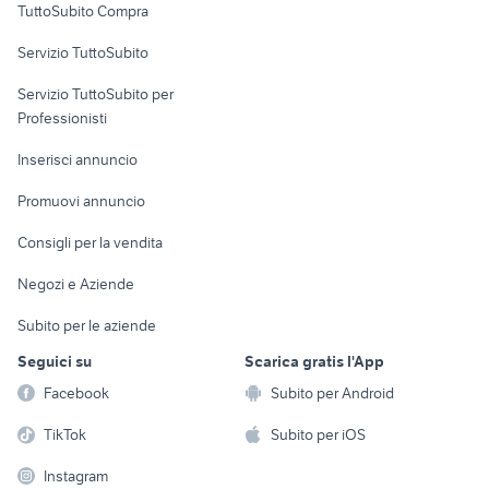
TuttoSubito Compra
cafe racer usate
ducati 1098 usata
commerciali
suzuki gsx s 750 usata
harley davidson 883
Servizio TuttoSubito
elettronica
per la casa e la
sports e hobby
Servizio TuttoSubito per
persona
Informatica
Animali
Professionisti
Arredamento e
Console e
Accessori per
Casalinghi
Inserisci annuncio
Videogiochi
animali
Elettrodomestici
Promuovi annuncio
Audio/Video
Musica e Film
Giardino e Fai da te
Consigli per la vendita
Fotografia
Libri e Riviste
Abbigliamento e
Negozi e Aziende
Telefonia
Strumenti Musicali
Accessori
Subito per le aziende
Sports
Tutto per i bambini
Seguici su
Scarica gratis l'App
Biciclette
Facebook
Subito per Android
Collezionismo
TikTok
Subito per iOS
Instagram