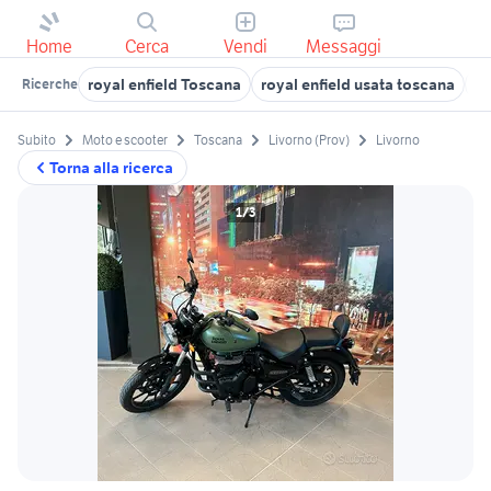
Home
Cerca
Vendi
Messaggi
royal enfield Toscana
royal enfield usata toscana
ro
Ricerche
Subito
Moto e scooter
Toscana
Livorno (Prov)
Livorno
Torna alla ricerca
1/3