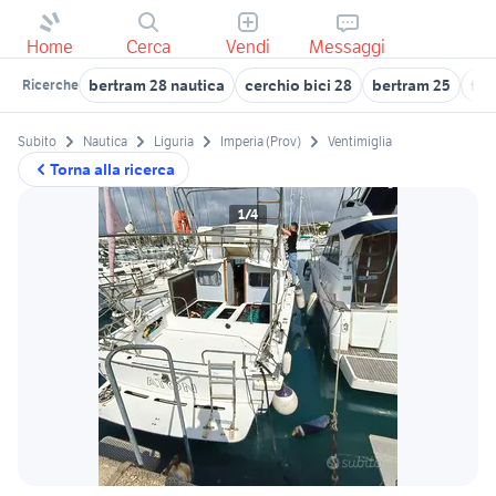
Home
Cerca
Vendi
Messaggi
bertram 28 nautica
cerchio bici 28
bertram 25
fly
Ricerche
Subito
Nautica
Liguria
Imperia (Prov)
Ventimiglia
Torna alla ricerca
1/4