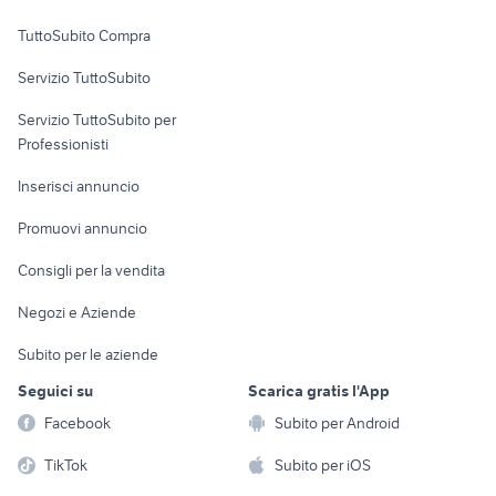
Uffici e Locali
gozzo ligure usato la spezia
gozzo da restaurare
TuttoSubito Compra
commerciali
Servizio TuttoSubito
elettronica
per la casa e la
sports e hobby
Servizio TuttoSubito per
persona
Informatica
Animali
Professionisti
Arredamento e
Console e
Accessori per
Casalinghi
Inserisci annuncio
Videogiochi
animali
Elettrodomestici
Promuovi annuncio
Audio/Video
Musica e Film
Giardino e Fai da te
Consigli per la vendita
Fotografia
Libri e Riviste
Abbigliamento e
Negozi e Aziende
Telefonia
Strumenti Musicali
Accessori
Subito per le aziende
Sports
Tutto per i bambini
Seguici su
Scarica gratis l'App
Biciclette
Facebook
Subito per Android
Collezionismo
TikTok
Subito per iOS