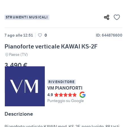
STRUMENTI MUSICALI
7 ago alle 12:51
0
ID: 644876600
Pianoforte verticale KAWAI KS-2F
Paese (TV)
3.490 €
RIVENDITORE
VM PIANOFORTI
4.9
Punteggio su Google
Descrizione
Pianoforte verticale KAWAI mod. KS-2F, nero lucido, 88 tasti,