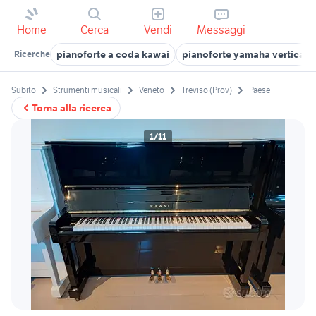
Home
Cerca
Vendi
Messaggi
pianoforte a coda kawai
pianoforte yamaha verticale
Ricerche
Subito
Strumenti musicali
Veneto
Treviso (Prov)
Paese
Torna alla ricerca
1/11