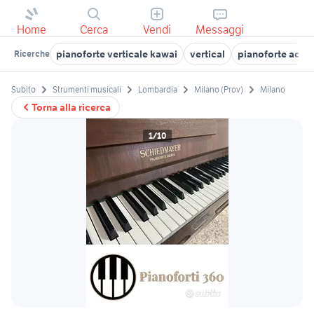
Home
Cerca
Vendi
Messaggi
pianoforte verticale kawai
vertical
pianoforte acust
Ricerche
Subito
Strumenti musicali
Lombardia
Milano (Prov)
Milano
Torna alla ricerca
1/10