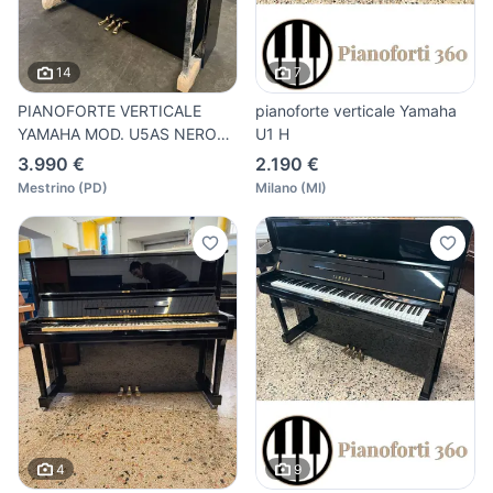
14
7
PIANOFORTE VERTICALE
pianoforte verticale Yamaha
YAMAHA MOD. U5AS NERO
U1 H
LUCIDO
3.990 €
2.190 €
Mestrino
(
PD
)
Milano
(
MI
)
4
9