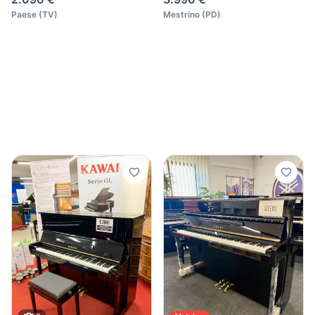
Paese
(
TV
)
Mestrino
(
PD
)