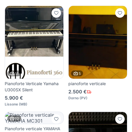
11
5
Pianoforte Verticale Yamaha
pianoforte verticale
U300SX Silent
2.500 €
5.900 €
Dorno
(
PV
)
Lissone
(
MB
)
12
Pianoforte verticale YAMAHA