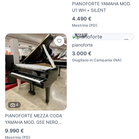
PIANOFORTE YAMAHA MOD.
U1 WH + SILENT
4.490 €
Mestrino
(
PD
)
6
pianoforte
3.000 €
Giugliano in Campania
(
NA
)
4
PIANOFORTE MEZZA CODA
YAMAHA MOD. G5E NERO
LUCIDO
9.990 €
Mestrino
(
PD
)