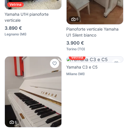
Vetrina
Yamaha U1H pianoforte
6
verticale
3.890 €
Pianoforte verticale Yamaha
Legnano
(
MI
)
U1 Silent bianco
3.900 €
Torino
(
TO
)
Vetrina
Yamaha C3 e C5
Milano
(
MI
)
8