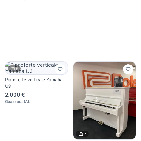
6
Pianoforte verticale Yamaha
U3
2.000 €
Guazzora
(
AL
)
7