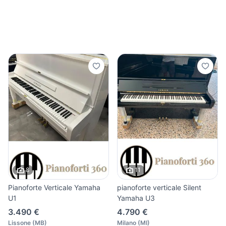
8
11
Pianoforte Verticale Yamaha
pianoforte verticale Silent
U1
Yamaha U3
3.490 €
4.790 €
Lissone
(
MB
)
Milano
(
MI
)