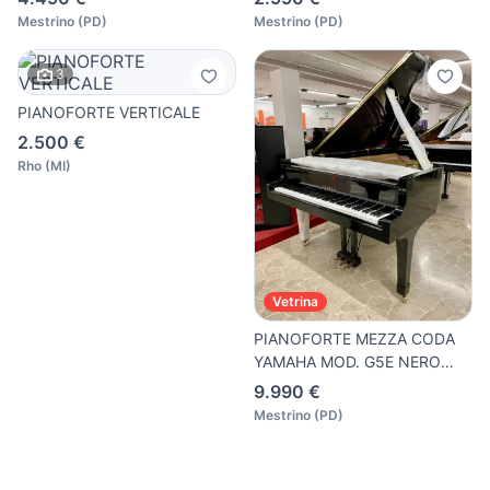
Mestrino
(
PD
)
Mestrino
(
PD
)
3
PIANOFORTE VERTICALE
2.500 €
Rho
(
MI
)
Vetrina
PIANOFORTE MEZZA CODA
YAMAHA MOD. G5E NERO
LUCIDO
9.990 €
Mestrino
(
PD
)