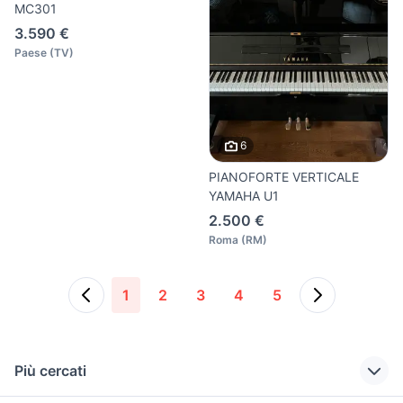
MC301
3.590 €
Paese
(
TV
)
6
PIANOFORTE VERTICALE
YAMAHA U1
2.500 €
Roma
(
RM
)
1
2
3
4
5
Più cercati