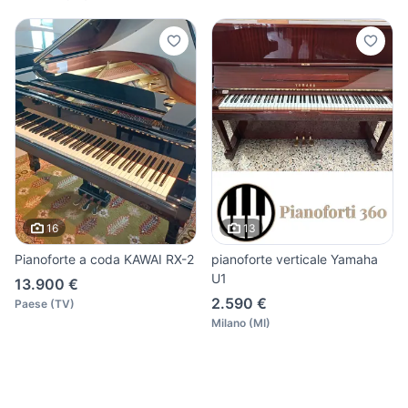
16
13
Pianoforte a coda KAWAI RX-2
pianoforte verticale Yamaha
U1
13.900 €
2.590 €
Paese
(
TV
)
Milano
(
MI
)