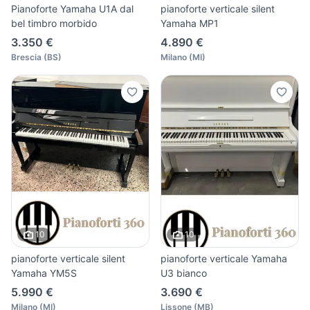
Pianoforte Yamaha U1A dal
pianoforte verticale silent
bel timbro morbido
Yamaha MP1
3.350 €
4.890 €
Brescia
(
BS
)
Milano
(
MI
)
10
10
pianoforte verticale silent
pianoforte verticale Yamaha
Yamaha YM5S
U3 bianco
5.990 €
3.690 €
Milano
(
MI
)
Lissone
(
MB
)