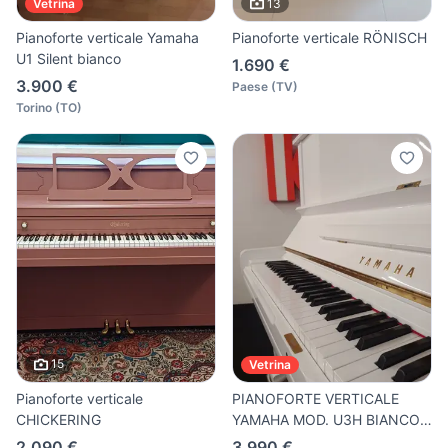
13
Vetrina
Pianoforte verticale Yamaha
Pianoforte verticale RÖNISCH
U1 Silent bianco
1.690 €
3.900 €
Paese
(
TV
)
Torino
(
TO
)
15
Vetrina
Pianoforte verticale
PIANOFORTE VERTICALE
CHICKERING
YAMAHA MOD. U3H BIANCO
LUCIDO
2.090 €
3.990 €