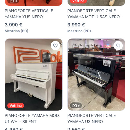
9
Vetrina
PIANOFORTE VERTICALE
PIANOFORTE VERTICALE
YAMAHA YUS NERO
YAMAHA MOD. U5AS NERO
LUCIDO
3.990 €
3.990 €
Mestrino
(
PD
)
Mestrino
(
PD
)
9
Vetrina
PIANOFORTE YAMAHA MOD.
PIANOFORTE VERTICALE
U1 WH + SILENT
YAMAHA U3 NERO
4.490 €
2.990 €