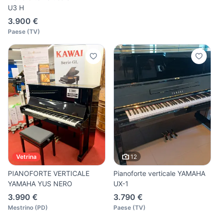
U3 H
3.900 €
Paese
(
TV
)
12
Vetrina
PIANOFORTE VERTICALE
Pianoforte verticale YAMAHA
YAMAHA YUS NERO
UX-1
3.990 €
3.790 €
Mestrino
(
PD
)
Paese
(
TV
)