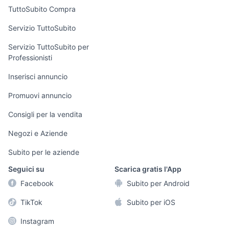
Uffici e Locali
TuttoSubito Compra
commerciali
Servizio TuttoSubito
elettronica
per la casa e la
sports e hobby
Servizio TuttoSubito per
persona
Professionisti
Informatica
Animali
Arredamento e
Inserisci annuncio
Console e
Accessori per
Casalinghi
Videogiochi
animali
Promuovi annuncio
Elettrodomestici
Audio/Video
Musica e Film
Consigli per la vendita
Giardino e Fai da
Fotografia
Libri e Riviste
te
Negozi e Aziende
Telefonia
Strumenti Musicali
Abbigliamento e
Subito per le aziende
Accessori
Sports
Seguici su
Scarica gratis l'App
Tutto per i bambini
Facebook
Subito per Android
Biciclette
TikTok
Subito per iOS
Collezionismo
Instagram