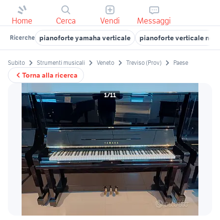
Home
Cerca
Vendi
Messaggi
pianoforte yamaha verticale
pianoforte verticale nero
Ricerche
Subito
Strumenti musicali
Veneto
Treviso (Prov)
Paese
Torna alla ricerca
1/11