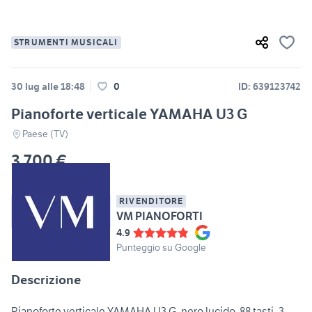
STRUMENTI MUSICALI
30 lug alle 18:48
0
ID: 639123742
Pianoforte verticale YAMAHA U3 G
Paese (TV)
3.700 €
RIVENDITORE
VM PIANOFORTI
4.9
Punteggio su Google
Descrizione
Pianoforte verticale YAMAHA U3 G, nero lucido, 88 tasti, 3