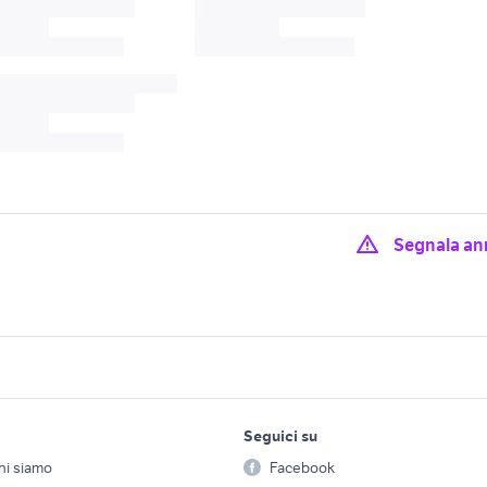
Segnala an
enti campobasso
vendita appartamenti Rotello
appartamenti ripali
ppartamenti
vendita appartamenti termoli
vendita appartamen
lavoro e servizi
elettronica
per la casa e la
o di Bisaccia
Molise
trilocale Isernia pro
Seguici su
person
Offerte di lavoro
Informatica
nti in vendita
appartamenti in vendita
appartamenti torre 
hi siamo
Facebook
Arredam
curtarolo