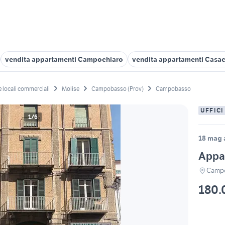
vendita appartamenti Campochiaro
vendita appartamenti Casa
 e locali commerciali
Molise
Campobasso (Prov)
Campobasso
UFFICI
1/6
18 mag 
Appar
Campo
180.