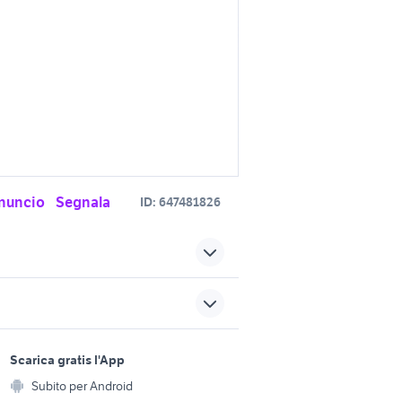
nuncio
Segnala
ID:
647481826
affitto appartamenti da privati
mosani
Isernia provincia
ti
vendita appartamenti casa
sports e hobby
vincia
con giardino Isernia provincia
a
Scarica gratis l'App
Animali
affitto appartamento uso b&b
pedrera
Subito per Android
ento e
palermo