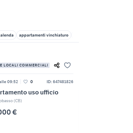
calenda
appartamenti vinchiaturo
vendita appartamenti Busso
 E LOCALI COMMERCIALI
alle 09:52
0
ID: 647481826
tamento uso ufficio
basso (CB)
000 €