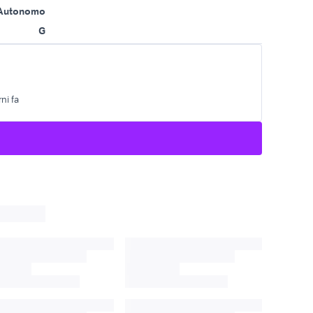
Autonomo
G
ni fa