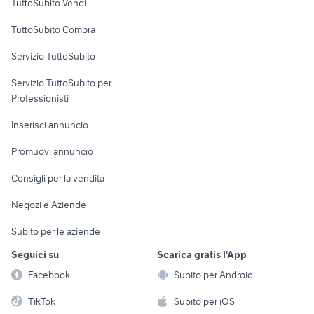
TuttoSubito Vendi
Uffici e Locali
TuttoSubito Compra
commerciali
Servizio TuttoSubito
elettronica
per la casa e la
sports e hobby
Servizio TuttoSubito per
persona
Informatica
Animali
Professionisti
Arredamento e
Console e
Accessori per
Casalinghi
Inserisci annuncio
Videogiochi
animali
Elettrodomestici
Promuovi annuncio
Audio/Video
Musica e Film
Giardino e Fai da te
Consigli per la vendita
Fotografia
Libri e Riviste
Abbigliamento e
Negozi e Aziende
Telefonia
Strumenti Musicali
Accessori
Subito per le aziende
Sports
Tutto per i bambini
Seguici su
Scarica gratis l'App
Biciclette
Facebook
Subito per Android
Collezionismo
TikTok
Subito per iOS