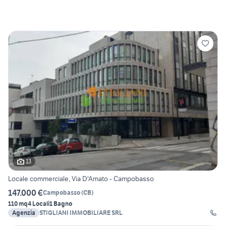
13
Locale commerciale, Via D'Amato - Campobasso
147.000 €
Campobasso
(
CB
)
110 mq
4 Locali
1 Bagno
Agenzia
STIGLIANI IMMOBILIARE SRL