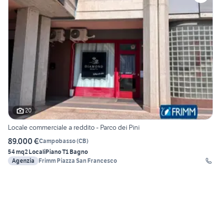
20
Locale commerciale a reddito - Parco dei Pini
89.000 €
Campobasso
(
CB
)
54 mq
2 Locali
Piano T
1 Bagno
Agenzia
Frimm Piazza San Francesco