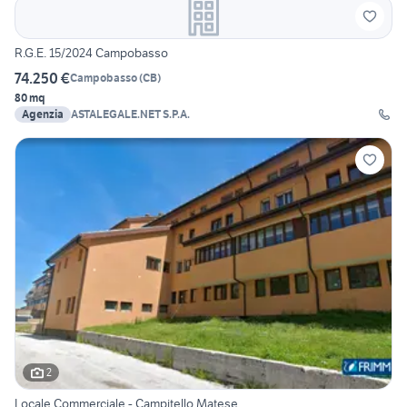
R.G.E. 15/2024 Campobasso
74.250 €
Campobasso
(
CB
)
80 mq
Agenzia
ASTALEGALE.NET S.P.A.
2
Locale Commerciale - Campitello Matese