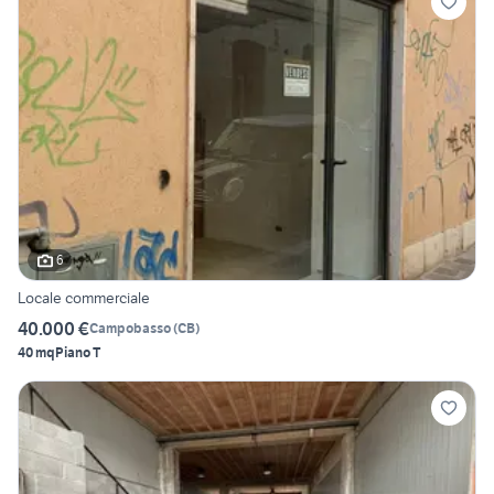
6
Locale commerciale
40.000 €
Campobasso
(
CB
)
40 mq
Piano T