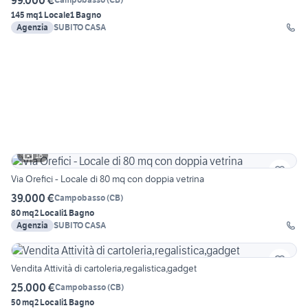
145 mq
1 Locale
1 Bagno
Agenzia
SUBITO CASA
18
Via Orefici - Locale di 80 mq con doppia vetrina
39.000 €
Campobasso
(
CB
)
80 mq
2 Locali
1 Bagno
Agenzia
SUBITO CASA
Vendita Attività di cartoleria,regalistica,gadget
25.000 €
Campobasso
(
CB
)
50 mq
2 Locali
1 Bagno