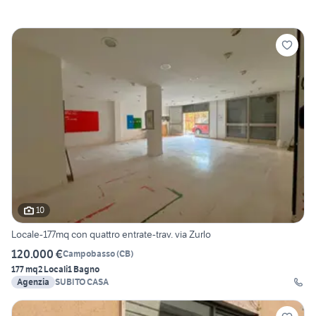
10
Locale-177mq con quattro entrate-trav. via Zurlo
120.000 €
Campobasso
(
CB
)
177 mq
2 Locali
1 Bagno
Agenzia
SUBITO CASA