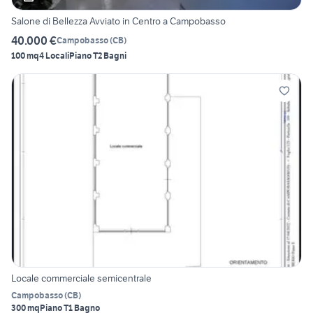
Salone di Bellezza Avviato in Centro a Campobasso
40.000 €
Campobasso
(
CB
)
100 mq
4 Locali
Piano T
2 Bagni
Locale commerciale semicentrale
Campobasso
(
CB
)
300 mq
Piano T
1 Bagno