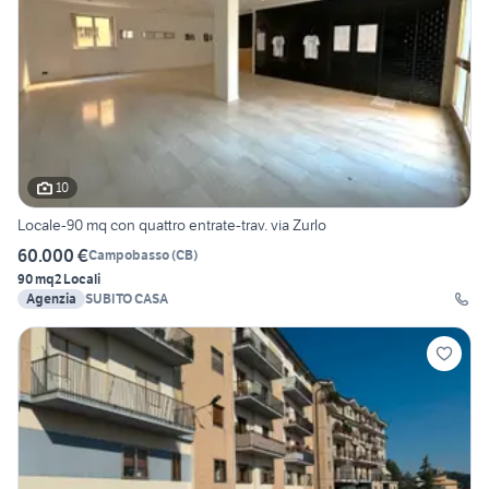
10
Locale-90 mq con quattro entrate-trav. via Zurlo
60.000 €
Campobasso
(
CB
)
90 mq
2 Locali
Agenzia
SUBITO CASA