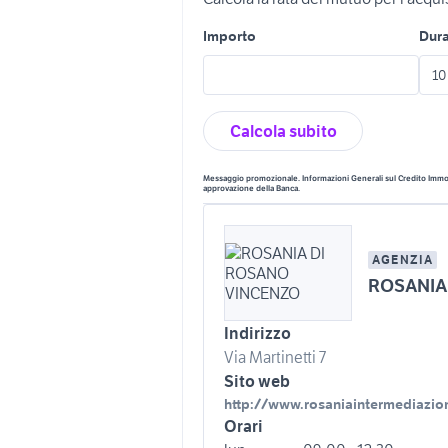
Importo
Dur
Calcola subito
Messaggio promozionale. Informazioni Generali sul Credito Immobi
approvazione della Banca.
AGENZIA
ROSANIA
Indirizzo
Via Martinetti 7
Sito web
http://www.rosaniaintermediazion
Orari