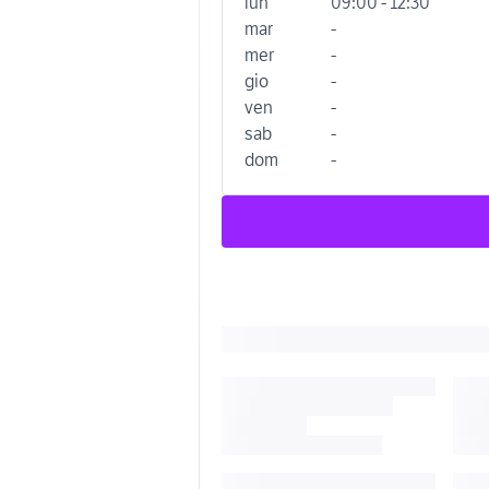
lun
09:00 - 12:30
mar
-
mer
-
gio
-
ven
-
sab
-
dom
-