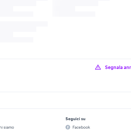
Segnala an
ta
t max moto Rimini provincia
bar Parma provincia
damento Reggio
offerte lavoro bar Reggio
attrezzature bar Emil
lavoro e servizi
elettronica
per la casa e la
ovincia
Emilia provincia
Romagna
Seguici su
person
Offerte di lavoro
Informatica
ar in gestione
filtri tabacco
bar messina
hi siamo
Facebook
Arredam