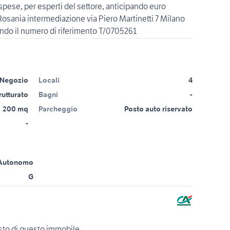
pese, per esperti del settore, anticipando euro
osania intermediazione via Piero Martinetti 7 Milano
ando il numero di riferimento T/0705261
Negozio
Locali
4
trutturato
Bagni
-
200 mq
Parcheggio
Posto auto riservato
-
Autonomo
G
isto di questo immobile