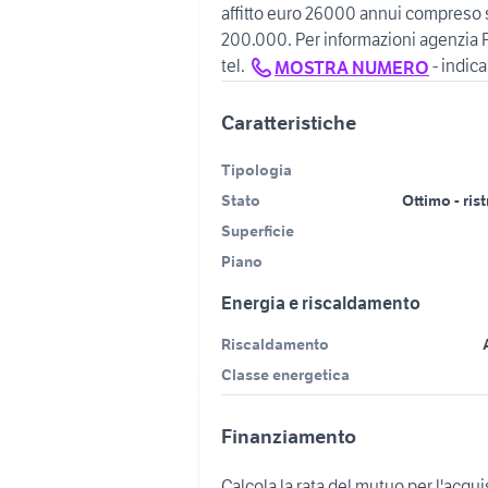
affitto euro 26000 annui compreso s
200.000. Per informazioni agenzia R
tel.
- indic
MOSTRA NUMERO
Caratteristiche
Tipologia
Stato
Ottimo - ris
Superficie
Piano
Energia e riscaldamento
Riscaldamento
Classe energetica
Finanziamento
Calcola la rata del mutuo per l'acqu