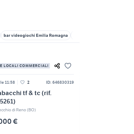
bar videogiochi Emilia Romagna
auto mg tf Emilia Romagna
m
 E LOCALI COMMERCIALI
lle 11:58
2
ID: 646830319
bacchi tf & tc (rif.
5261)
ecchio di Reno (BO)
000 €