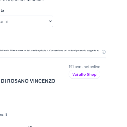
ata
liare in filiale e www.mutui.credit-agricole.it. Concessione del mutuo ipotecario soggetta ad
191 annunci online
Vai allo Shop
 DI ROSANO VINCENZO
e.it