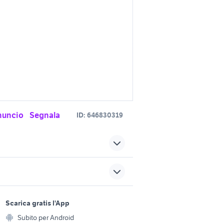
nuncio
Segnala
ID:
646830319
bar tabacchi in vendita
bologna
ia
t max in emilia romagna
sports e hobby
a
Scarica gratis l'App
Animali
pitch tc
Subito per Android
ento e