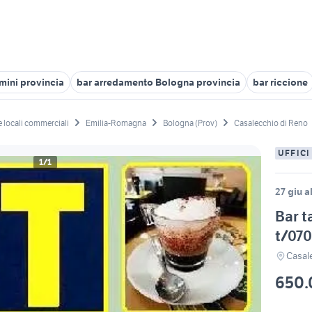
mini provincia
bar arredamento Bologna provincia
bar riccione
 e locali commerciali
Emilia-Romagna
Bologna (Prov)
Casalecchio di Reno
UFFICI
1/1
27 giu a
Bar ta
t/070
Casal
650.