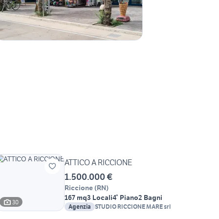
ATTICO A RICCIONE
1.500.000 €
Riccione
(
RN
)
167 mq
3 Locali
4° Piano
2 Bagni
30
Agenzia
STUDIO RICCIONE MARE srl