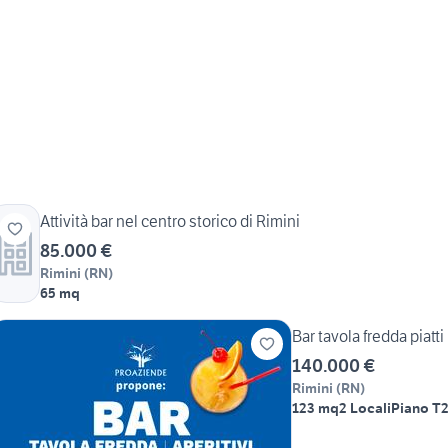
Attività bar nel centro storico di Rimini
85.000 €
Rimini
(
RN
)
65 mq
Bar tavola fredda piatt
140.000 €
Rimini
(
RN
)
123 mq
2 Locali
Piano T
2