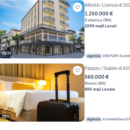
Attività / Licenza di 10
1.250.000 €
Cattolica
(
RN
)
1000 mq
6 Locali
30
Agenzia
CENTURY 21 Anth
Palazzo / Stabile di 65
560.000 €
Rimini
(
RN
)
650 mq
1 Locale
5
Agenzia
A Immobiliare S.R