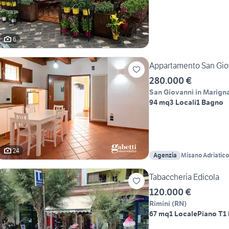
6
Appartamento San Gio
280.000 €
San Giovanni in Marign
94 mq
3 Locali
1 Bagno
24
Agenzia
Misano Adriatico
Tabaccheria Edicola
120.000 €
Rimini
(
RN
)
67 mq
1 Locale
Piano T
1