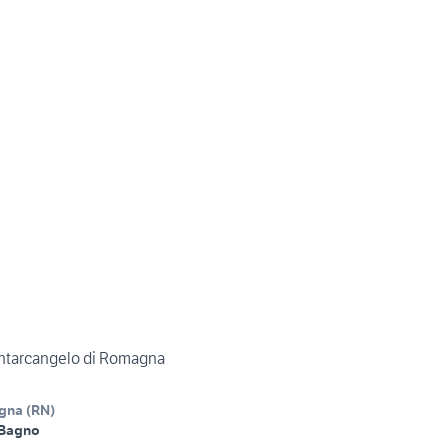
tarcangelo di Romagna
agna
(
RN
)
 Bagno