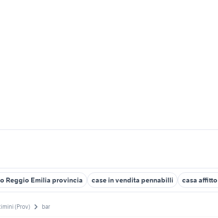
io Reggio Emilia provincia
case in vendita pennabilli
casa affitt
imini (Prov)
bar