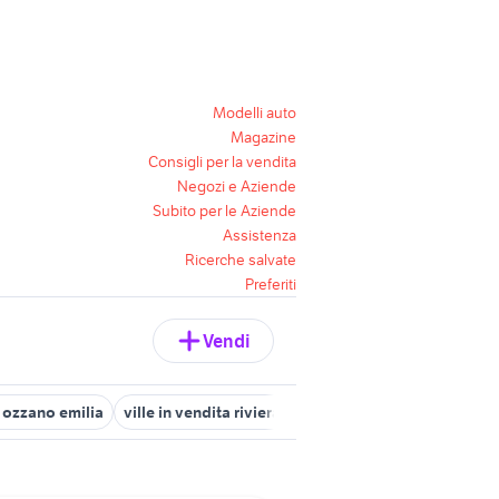
Modelli auto
Magazine
Consigli per la vendita
Negozi e Aziende
Subito per le Aziende
Assistenza
Ricerche salvate
Preferiti
Vendi
o ozzano emilia
ville in vendita riviera romagnola
affitto apparta