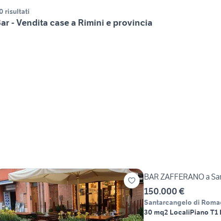
0 risultati
ar - Vendita case a Rimini e provincia
BAR ZAFFERANO a San
150.000 €
Santarcangelo di Rom
30 mq
2 Locali
Piano T
1