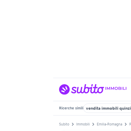
vendita immobili quinz
Ricerche
simili
Subito
Immobili
Emilia-Romagna
R