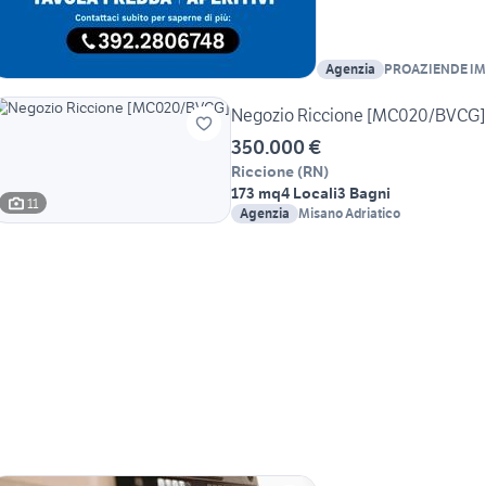
Agenzia
PROAZIENDE I
Negozio Riccione [MC020/BVCG]
350.000 €
Riccione
(
RN
)
173 mq
4 Locali
3 Bagni
11
Agenzia
Misano Adriatico