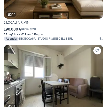
17
2 LOCALI A RIMINI
190.000 €
Rimini
(
RN
)
55 mq
2 Locali
1° Piano
1 Bagno
Agenzia
TECNOCASA - STUDIO RIMINI CELLE SRL
18