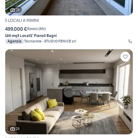
28
5 LOCALI A RIMINI
499.000 €
Rimini
(
RN
)
186 mq
5 Locali
1° Piano
3 Bagni
Agenzia
Tecnorete - STUDIO FENICE srl
26