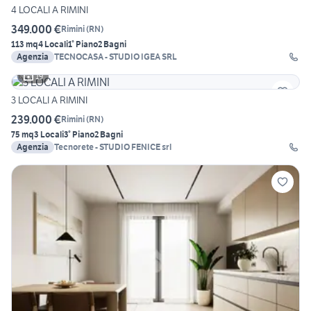
4 LOCALI A RIMINI
349.000 €
Rimini
(
RN
)
113 mq
4 Locali
1° Piano
2 Bagni
Agenzia
TECNOCASA - STUDIO IGEA SRL
19
3 LOCALI A RIMINI
239.000 €
Rimini
(
RN
)
75 mq
3 Locali
3° Piano
2 Bagni
Agenzia
Tecnorete - STUDIO FENICE srl