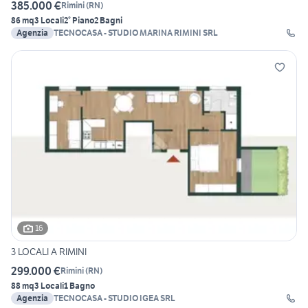
385.000 €
Rimini
(
RN
)
86 mq
3 Locali
2° Piano
2 Bagni
Agenzia
TECNOCASA - STUDIO MARINA RIMINI SRL
16
3 LOCALI A RIMINI
299.000 €
Rimini
(
RN
)
88 mq
3 Locali
1 Bagno
Agenzia
TECNOCASA - STUDIO IGEA SRL