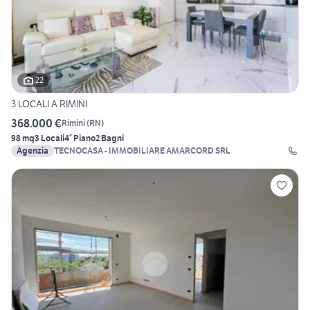
22
3 LOCALI A RIMINI
368.000 €
Rimini
(
RN
)
98 mq
3 Locali
4° Piano
2 Bagni
Agenzia
TECNOCASA - IMMOBILIARE AMARCORD SRL