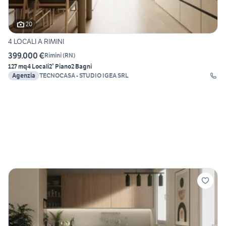
20
4 LOCALI A RIMINI
399.000 €
Rimini
(
RN
)
127 mq
4 Locali
2° Piano
2 Bagni
Agenzia
TECNOCASA - STUDIO IGEA SRL