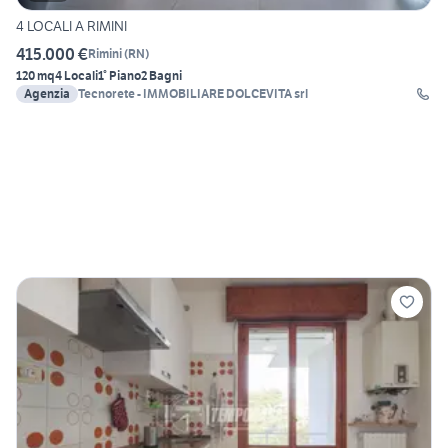
4 LOCALI A RIMINI
415.000 €
Rimini
(
RN
)
120 mq
4 Locali
1° Piano
2 Bagni
Agenzia
Tecnorete - IMMOBILIARE DOLCEVITA srl