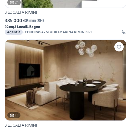
24
3 LOCALI A RIMINI
385.000 €
Rimini
(
RN
)
92 mq
3 Locali
1 Bagno
Agenzia
TECNOCASA - STUDIO MARINA RIMINI SRL
15
3 LOCALI A RIMINI