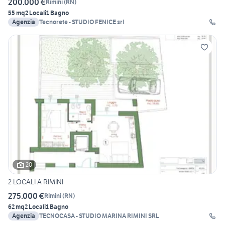
200.000 €
Rimini
(
RN
)
55 mq
2 Locali
1 Bagno
Agenzia
Tecnorete - STUDIO FENICE srl
20
2 LOCALI A RIMINI
275.000 €
Rimini
(
RN
)
62 mq
2 Locali
1 Bagno
Agenzia
TECNOCASA - STUDIO MARINA RIMINI SRL