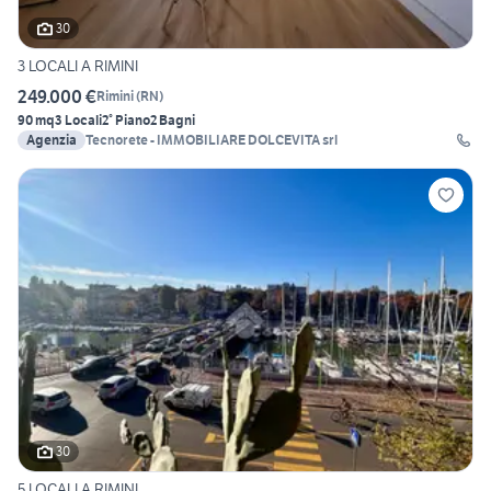
30
3 LOCALI A RIMINI
249.000 €
Rimini
(
RN
)
90 mq
3 Locali
2° Piano
2 Bagni
Agenzia
Tecnorete - IMMOBILIARE DOLCEVITA srl
30
5 LOCALI A RIMINI