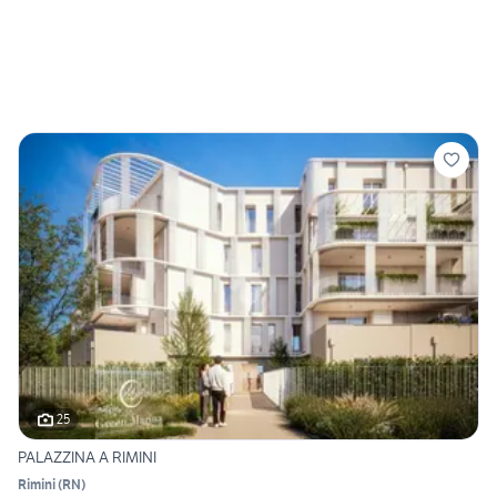
25
PALAZZINA A RIMINI
Rimini
(
RN
)