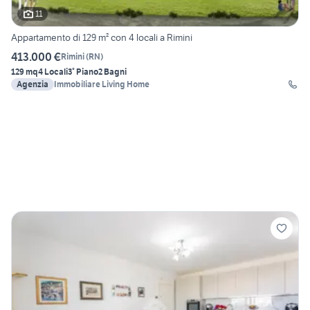
11
Appartamento di 129 m² con 4 locali a Rimini
413.000 €
Rimini
(
RN
)
129 mq
4 Locali
3° Piano
2 Bagni
Agenzia
Immobiliare Living Home