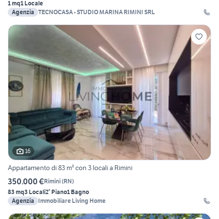
1 mq
1 Locale
Agenzia
TECNOCASA - STUDIO MARINA RIMINI SRL
16
Appartamento di 83 m² con 3 locali a Rimini
350.000 €
Rimini
(
RN
)
83 mq
3 Locali
2° Piano
1 Bagno
Agenzia
Immobiliare Living Home