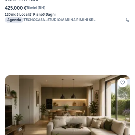
425.000 €
Rimini
(
RN
)
120 mq
5 Locali
2° Piano
3 Bagni
Agenzia
TECNOCASA - STUDIO MARINA RIMINI SRL