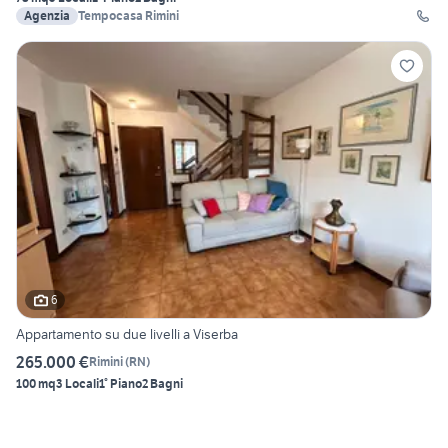
Agenzia
Tempocasa Rimini
6
Appartamento su due livelli a Viserba
265.000 €
Rimini
(
RN
)
100 mq
3 Locali
1° Piano
2 Bagni