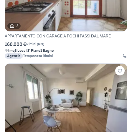
18
APPARTAMENTO CON GARAGE A POCHI PASSI DAL MARE
160.000 €
Rimini
(
RN
)
44 mq
3 Locali
3° Piano
1 Bagno
Agenzia
Tempocasa Rimini