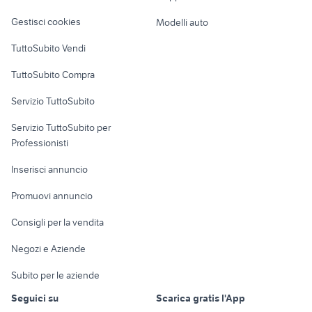
Veicoli commerciali
case in vendita guidonia
case in vendita carbognano
altro
affitto appartamenti
Gestisci cookies
Modelli auto
privato Reggio
Case vacanza
Emilia provincia
TuttoSubito Vendi
Uffici e Locali
TuttoSubito Compra
commerciali
Servizio TuttoSubito
elettronica
per la casa e la
sports e hobby
Servizio TuttoSubito per
persona
Informatica
Animali
Professionisti
Arredamento e
Console e
Accessori per
Casalinghi
Inserisci annuncio
Videogiochi
animali
Elettrodomestici
Promuovi annuncio
Audio/Video
Musica e Film
Giardino e Fai da te
Consigli per la vendita
Fotografia
Libri e Riviste
Abbigliamento e
Negozi e Aziende
Telefonia
Strumenti Musicali
Accessori
Subito per le aziende
Sports
Tutto per i bambini
Seguici su
Scarica gratis l'App
Biciclette