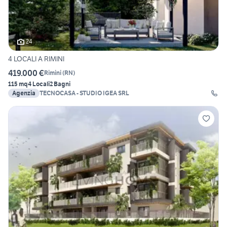
24
4 LOCALI A RIMINI
419.000 €
Rimini
(
RN
)
115 mq
4 Locali
2 Bagni
Agenzia
TECNOCASA - STUDIO IGEA SRL