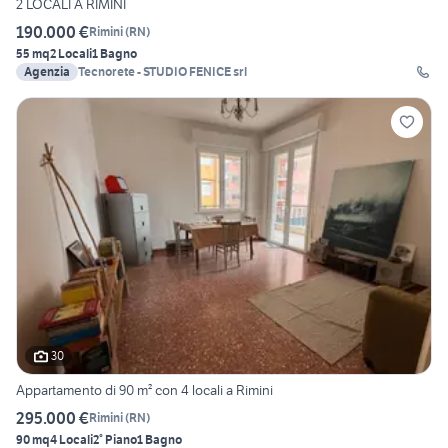
2 LOCALI A RIMINI
190.000 €
Rimini
(
RN
)
55 mq
2 Locali
1 Bagno
Agenzia
Tecnorete - STUDIO FENICE srl
30
Appartamento di 90 m² con 4 locali a Rimini
295.000 €
Rimini
(
RN
)
90 mq
4 Locali
2° Piano
1 Bagno