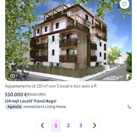
5
Appartamento di 135 m² con 5 locali e box auto a R
510.000 €
Rimini
(
RN
)
135 mq
5 Locali
3° Piano
2 Bagni
Agenzia
Immobiliare Living Home
1
2
3