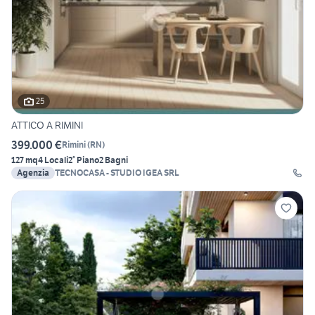
25
ATTICO A RIMINI
399.000 €
Rimini
(
RN
)
127 mq
4 Locali
2° Piano
2 Bagni
Agenzia
TECNOCASA - STUDIO IGEA SRL