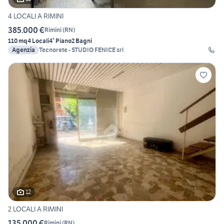
4 LOCALI A RIMINI
385.000 €
Rimini
(
RN
)
110 mq
4 Locali
4° Piano
2 Bagni
Agenzia
Tecnorete - STUDIO FENICE srl
12
2 LOCALI A RIMINI
135.000 €
Rimini
(
RN
)