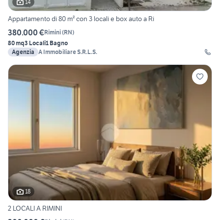
14
Appartamento di 80 m² con 3 locali e box auto a Ri
380.000 €
Rimini
(
RN
)
80 mq
3 Locali
1 Bagno
Agenzia
A Immobiliare S.R.L.S.
18
2 LOCALI A RIMINI