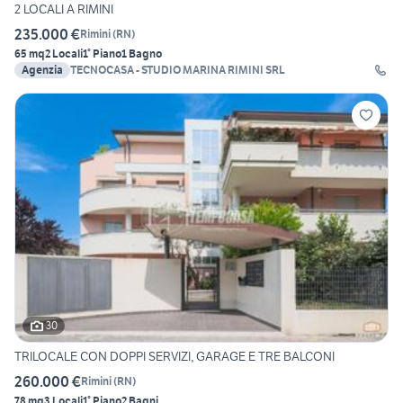
2 LOCALI A RIMINI
235.000 €
Rimini
(
RN
)
65 mq
2 Locali
1° Piano
1 Bagno
Agenzia
TECNOCASA - STUDIO MARINA RIMINI SRL
30
TRILOCALE CON DOPPI SERVIZI, GARAGE E TRE BALCONI
260.000 €
Rimini
(
RN
)
78 mq
3 Locali
1° Piano
2 Bagni