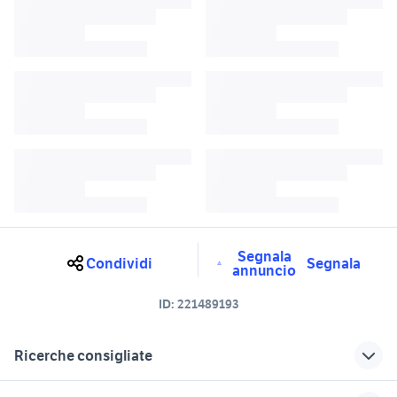
Segnala
Condividi
Segnala
annuncio
ID:
221489193
Ricerche consigliate
offerte lavoro pulizie Emilia