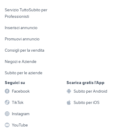
elettronica
per la casa e la
sports e hobby
veicoli commerciali usati sicilia
trattori usati siena
Servizio TuttoSubito per
persona
Informatica
Animali
locali commerciali in affitto roma
iveco stralis 500
Professionisti
Arredamento e
Console e
Accessori per
Casalinghi
Inserisci annuncio
Videogiochi
animali
Elettrodomestici
Promuovi annuncio
Audio/Video
Musica e Film
Giardino e Fai da te
Consigli per la vendita
Fotografia
Libri e Riviste
Abbigliamento e
Negozi e Aziende
Telefonia
Strumenti Musicali
Accessori
Subito per le aziende
Sports
Tutto per i bambini
Seguici su
Scarica gratis l'App
Biciclette
Facebook
Subito per Android
Collezionismo
TikTok
Subito per iOS
Instagram
YouTube