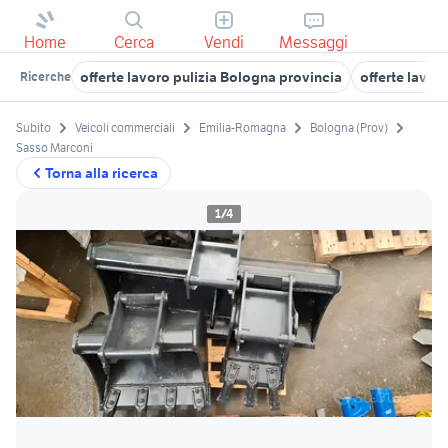
Home
Cerca
Vendi
Messaggi
offerte lavoro pulizia Bologna provincia
offerte lavor
Ricerche
Subito
Veicoli commerciali
Emilia-Romagna
Bologna (Prov)
Sasso Marconi
Torna alla ricerca
1/4