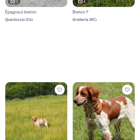
3
4
Épagneul breton
Breton F
Quartucciu
(
CA
)
Grotteria
(
RC
)