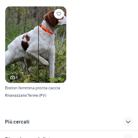
4
Breton femmina pronta caccia
Rivanazzano Terme
(
PV
)
Più cercati
Correlati
Richerche simili
Suggerimenti