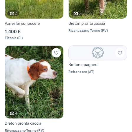
2
5
Vorrei far conoscere
Breton pronta caccia
Rivanazzano Terme
(
PV
)
1.400 €
Fiesole
(
FI
)
Breton epagneul
Refrancore
(
AT
)
4
Breton pronta caccia
Rivanazzano Terme
(
PV
)