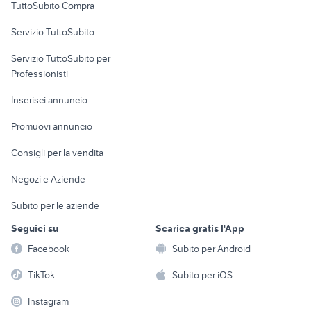
TuttoSubito Compra
commerciali
Servizio TuttoSubito
elettronica
per la casa e la
sports e hobby
Servizio TuttoSubito per
persona
Informatica
Animali
Professionisti
Arredamento e
Console e
Accessori per
Casalinghi
Inserisci annuncio
Videogiochi
animali
Elettrodomestici
Promuovi annuncio
Audio/Video
Musica e Film
Giardino e Fai da te
Consigli per la vendita
Fotografia
Libri e Riviste
Abbigliamento e
Negozi e Aziende
Telefonia
Strumenti Musicali
Accessori
Subito per le aziende
Sports
Tutto per i bambini
Seguici su
Scarica gratis l'App
Biciclette
Facebook
Subito per Android
Collezionismo
TikTok
Subito per iOS
Instagram