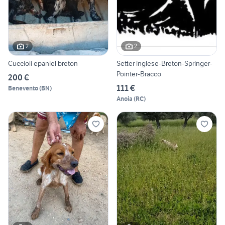
2
2
Cuccioli epaniel breton
Setter inglese-Breton-Springer-
Pointer-Bracco
200 €
111 €
Benevento
(
BN
)
Anoia
(
RC
)