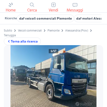
Home
Cerca
Vendi
Messaggi
daf veicoli commerciali Piemonte
daf motori Alessand
Ricerche
Subito
Veicoli commerciali
Piemonte
Alessandria (Prov)
Terruggia
Torna alla ricerca
1/17