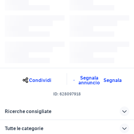
Segnala
Condividi
Segnala
annuncio
ID:
628097918
Ricerche consigliate
furgone Benevento provincia
fiat alife
Tutte le categorie
fiat acerra
fiat sedici Campania