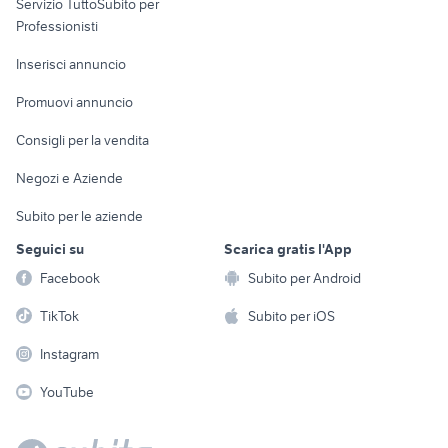
Servizio TuttoSubito per
persona
Informatica
Animali
Professionisti
Arredamento e
Console e
Accessori per
Casalinghi
Inserisci annuncio
Videogiochi
animali
Elettrodomestici
Promuovi annuncio
Audio/Video
Musica e Film
Giardino e Fai da te
Consigli per la vendita
Fotografia
Libri e Riviste
Abbigliamento e
Negozi e Aziende
Telefonia
Strumenti Musicali
Accessori
Subito per le aziende
Sports
Tutto per i bambini
Seguici su
Scarica gratis l'App
Biciclette
Facebook
Subito per Android
Collezionismo
TikTok
Subito per iOS
Instagram
YouTube