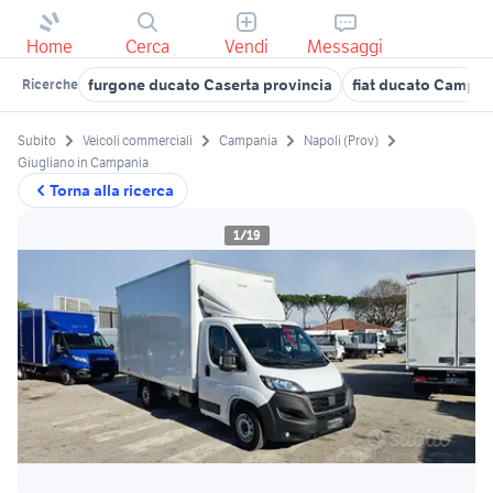
Home
Cerca
Vendi
Messaggi
furgone ducato Caserta provincia
fiat ducato Campan
Ricerche
Subito
Veicoli commerciali
Campania
Napoli (Prov)
Giugliano in Campania
Torna alla ricerca
1/19