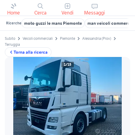
Home
Cerca
Vendi
Messaggi
moto guzzi le mans Piemonte
man veicoli commercial
Ricerche
Subito
Veicoli commerciali
Piemonte
Alessandria (Prov)
Terruggia
Torna alla ricerca
1/15