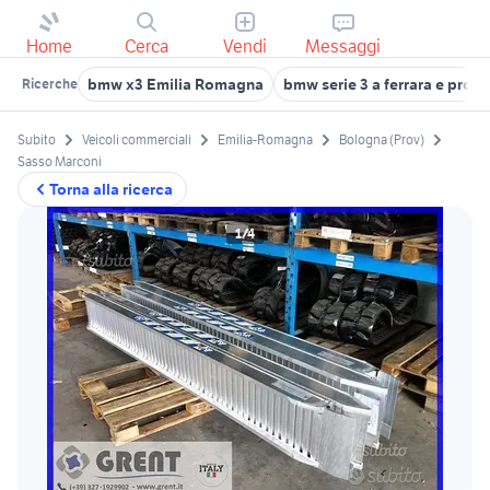
Home
Cerca
Vendi
Messaggi
bmw x3 Emilia Romagna
bmw serie 3 a ferrara e provi
Ricerche
Subito
Veicoli commerciali
Emilia-Romagna
Bologna (Prov)
Sasso Marconi
Torna alla ricerca
1/4