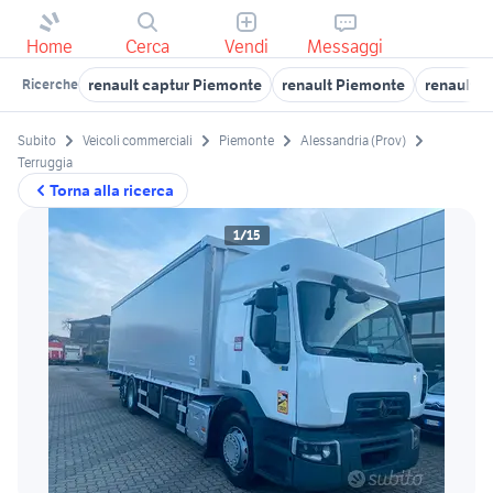
Home
Cerca
Vendi
Messaggi
renault captur Piemonte
renault Piemonte
renault as
Ricerche
Subito
Veicoli commerciali
Piemonte
Alessandria (Prov)
Terruggia
Torna alla ricerca
1/15