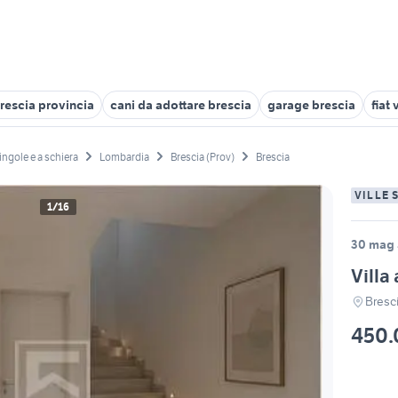
Brescia provincia
cani da adottare brescia
garage brescia
fiat 
singole e a schiera
Lombardia
Brescia (Prov)
Brescia
VILLE 
1/16
30 mag 
Villa
Bresc
450.