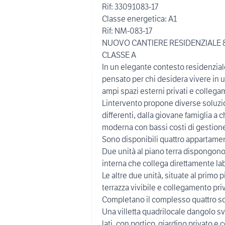
Rif: 33091083-17
Classe energetica: A1
Rif: NM-083-17
NUOVO CANTIERE RESIDENZIALE 8
CLASSE A
In un elegante contesto residenziale
pensato per chi desidera vivere in 
ampi spazi esterni privati e collegame
Lintervento propone diverse soluzio
differenti, dalla giovane famiglia a 
moderna con bassi costi di gestion
Sono disponibili quattro appartamenti
Due unità al piano terra dispongono 
interna che collega direttamente lab
Le altre due unità, situate al prim
terrazza vivibile e collegamento pri
Completano il complesso quattro sol
Una villetta quadrilocale dangolo sv
lati, con portico, giardino privato e