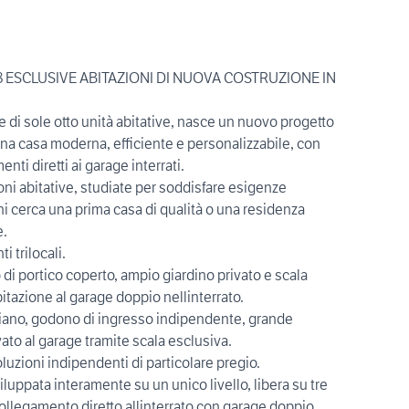
 ESCLUSIVE ABITAZIONI DI NUOVA COSTRUZIONE IN
 di sole otto unità abitative, nasce un nuovo progetto
una casa moderna, efficiente e personalizzabile, con
nti diretti ai garage interrati.
ni abitative, studiate per soddisfare esigenze
chi cerca una prima casa di qualità o una residenza
e.
 trilocali.
di portico coperto, ampio giardino privato e scala
itazione al garage doppio nellinterrato.
o piano, godono di ingresso indipendente, grande
vato al garage tramite scala esclusiva.
uzioni indipendenti di particolare pregio.
iluppata interamente su un unico livello, libera su tre
 collegamento diretto allinterrato con garage doppio.