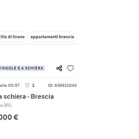
villa di tirano
appartamenti brescia
gatti brescia
dacia Brescia
SINGOLE E A SCHIERA
alle 00:57
1
ID: 648911044
 a schiera - Brescia
ia (BS)
000 €