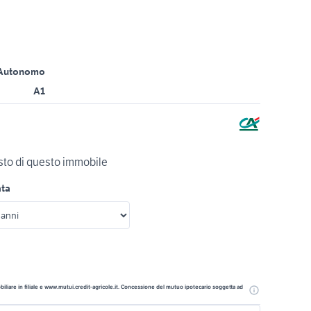
Autonomo
A1
isto di questo immobile
ata
liare in filiale e www.mutui.credit-agricole.it. Concessione del mutuo ipotecario soggetta ad