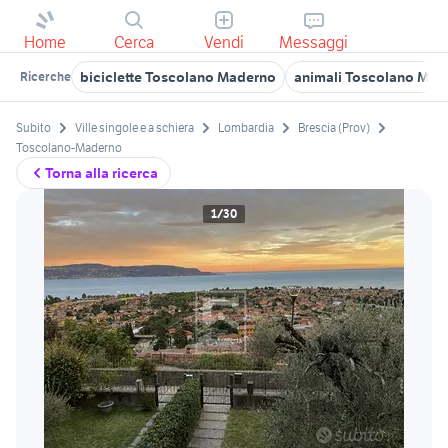
Home
Cerca
Vendi
Messaggi
biciclette Toscolano Maderno
animali Toscolano Mad
Ricerche
Subito
Ville singole e a schiera
Lombardia
Brescia (Prov)
Toscolano-Maderno
Torna alla ricerca
1/30