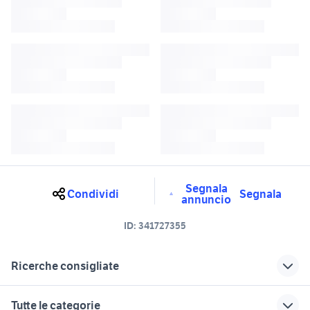
Segnala
Condividi
Segnala
annuncio
ID:
341727355
Ricerche consigliate
marmitta vespa 50 special
specchietto vespa 50 special
Tutte le categorie
originale