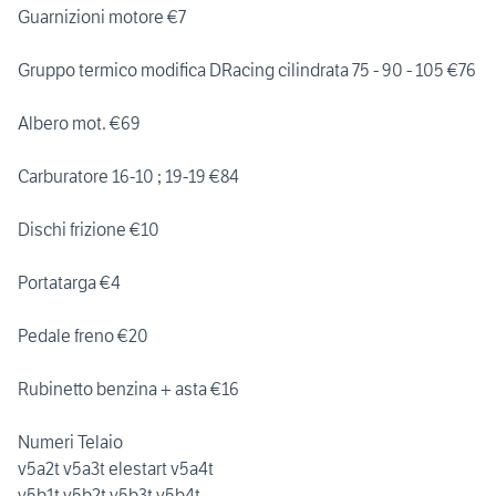
Guarnizioni motore €7
Gruppo termico modifica DRacing cilindrata 75 - 90 - 105 €76
Albero mot. €69
Carburatore 16-10 ; 19-19 €84
Dischi frizione €10
Portatarga €4
Pedale freno €20
Rubinetto benzina + asta €16
Numeri Telaio
v5a2t v5a3t elestart v5a4t
v5b1t v5b2t v5b3t v5b4t