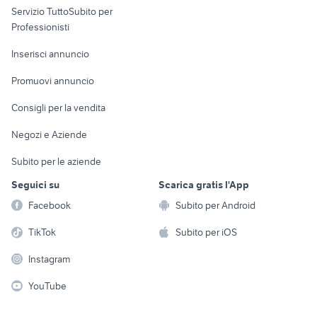
ktm 690 usato
cafe racer usate
Servizio TuttoSubito per
persona
Informatica
Animali
Professionisti
ktm rc 390 usata
yamaha yzf r125
Arredamento e
Console e
Accessori per
harley davidson custom usate
scooter usati brescia
Casalinghi
Inserisci annuncio
Videogiochi
animali
moto usate sanremo
quad 250
Elettrodomestici
Promuovi annuncio
Audio/Video
Musica e Film
Giardino e Fai da te
Consigli per la vendita
Fotografia
Libri e Riviste
Abbigliamento e
Negozi e Aziende
Telefonia
Strumenti Musicali
Accessori
Subito per le aziende
Sports
Tutto per i bambini
Seguici su
Scarica gratis l'App
Biciclette
Facebook
Subito per Android
Collezionismo
TikTok
Subito per iOS
Instagram
YouTube