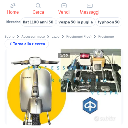
Home
Cerca
Vendi
Messaggi
fiat 1100 anni 50
vespa 50 in puglia
typhoon 50
v
Ricerche
Subito
Accessori moto
Lazio
Frosinone (Prov)
Frosinone
Torna alla ricerca
1/30