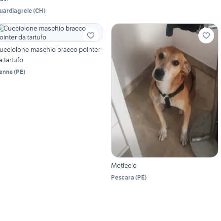
uardiagrele
(
CH
)
ucciolone maschio bracco pointer
a tartufo
enne
(
PE
)
Meticcio
Pescara
(
PE
)