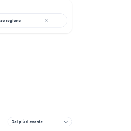
Dal più rilevante