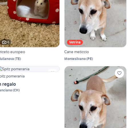
4
Vetrina
riceto europeo
Cane meticcio
iulianova
(
TE
)
Montesilvano
(
PE
)
pitz pomerania
n regalo
anciano
(
CH
)