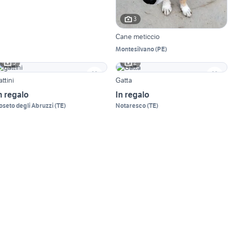
3
Cane meticcio
Montesilvano
(
PE
)
5
2
attini
Gatta
n regalo
In regalo
oseto degli Abruzzi
(
TE
)
Notaresco
(
TE
)