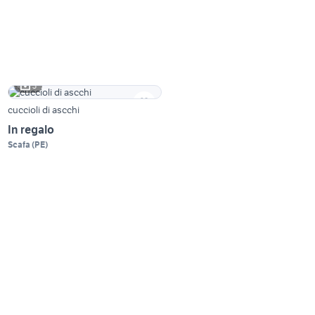
3
cuccioli di ascchi
In regalo
Scafa
(
PE
)