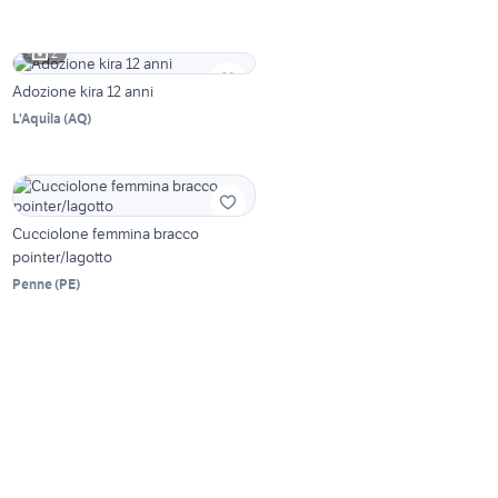
2
Adozione kira 12 anni
L'Aquila
(
AQ
)
Cucciolone femmina bracco
pointer/lagotto
Penne
(
PE
)