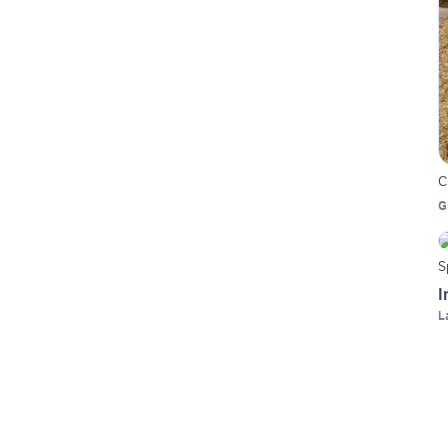
C
G
S
I
L