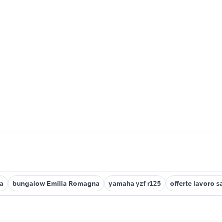
na
bungalow Emilia Romagna
yamaha yzf r125
offerte lavoro s