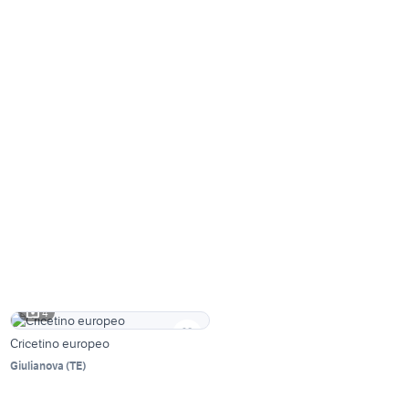
4
Cricetino europeo
Giulianova
(
TE
)