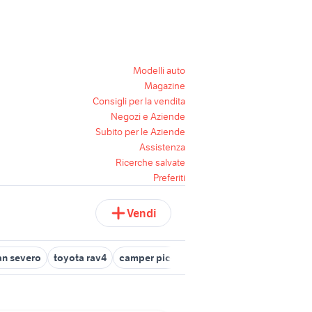
Modelli auto
Magazine
Consigli per la vendita
Negozi e Aziende
Subito per le Aziende
Assistenza
Ricerche salvate
Preferiti
Vendi
an severo
toyota rav4
camper piccoli
ducati multistrada usata