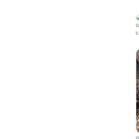
G
L
G