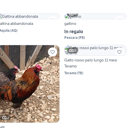
4
attina abbandonata
gattino
'Aquila
(
AQ
)
In regalo
Pescara
(
PE
)
2
Gatto rosso pelo lungo 11 mesi
Teramo
Teramo
(
TE
)
3
alli