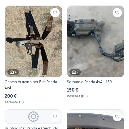
4
2
Gancio di traino per Fiat Panda
Serbatoio Panda 4x4 - 169
4x4
150 €
200 €
Pescara
(
PE
)
Teramo
(
TE
)
Ruotino Piat Panda e Cerchi r14