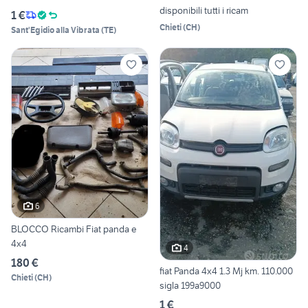
disponibili tutti i ricam
1 €
Chieti
(
CH
)
Sant'Egidio alla Vibrata
(
TE
)
6
BLOCCO Ricambi Fiat panda e
4x4
4
180 €
fiat Panda 4x4 1.3 Mj km. 110.000
Chieti
(
CH
)
sigla 199a9000
1 €