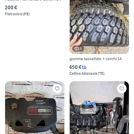
200 €
Pietranico
(
PE
)
6
gomme tassellate + cerchi 14
650 €
Cellino Attanasio
(
TE
)