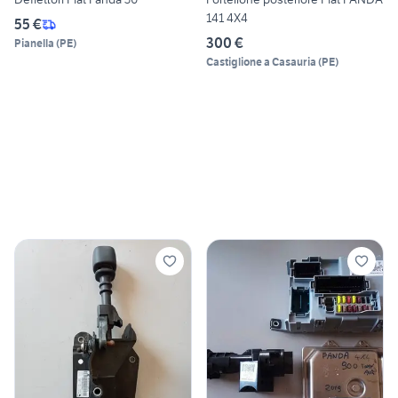
141 4X4
55 €
300 €
Pianella
(
PE
)
Castiglione a Casauria
(
PE
)