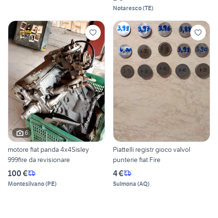
Notaresco
(
TE
)
6
motore fiat panda 4x4Sisley
Piattelli registr gioco valvol
999fire da revisionare
punterie fiat Fire
100 €
4 €
Montesilvano
(
PE
)
Sulmona
(
AQ
)