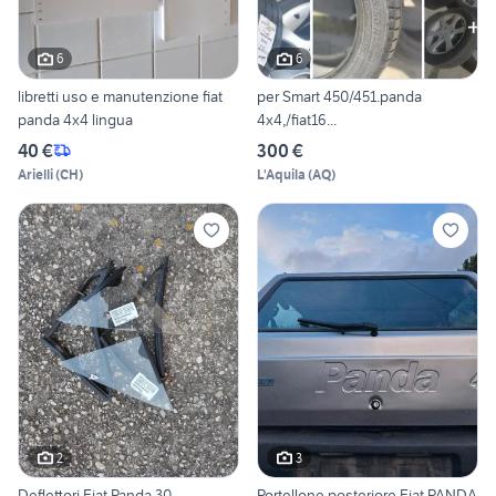
6
6
libretti uso e manutenzione fiat
per Smart 450/451.panda
panda 4x4 lingua
4x4,/fiat16...
40 €
300 €
Arielli
(
CH
)
L'Aquila
(
AQ
)
2
3
Deflettori Fiat Panda 30
Portellone posteriore Fiat PANDA