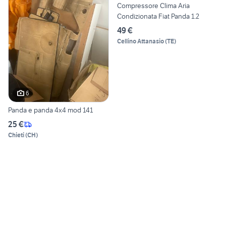
Compressore Clima Aria
Condizionata Fiat Panda 1.2
49 €
Cellino Attanasio
(
TE
)
6
Panda e panda 4x4 mod 141
25 €
Chieti
(
CH
)