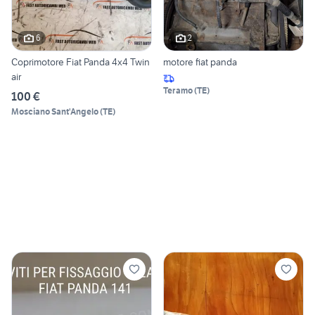
6
2
Coprimotore Fiat Panda 4x4 Twin
motore fiat panda
air
Teramo
(
TE
)
100 €
Mosciano Sant'Angelo
(
TE
)