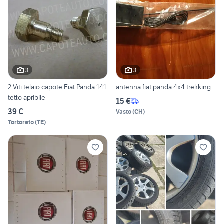
3
3
2 Viti telaio capote Fiat Panda 141
antenna fiat panda 4x4 trekking
tetto apribile
15 €
39 €
Vasto
(
CH
)
Tortoreto
(
TE
)