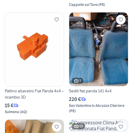
Cappelle sul Tavo
(
PE
)
5
Pattino alzavetro Fiat Panda 4x4 –
Sedili fiat panda 141 4x4
ricambio 3D
220 €
15 €
San Valentino in Abruzzo Citeriore
(
PE
)
Sulmona
(
AQ
)
10