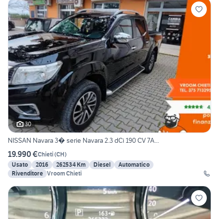
30
NISSAN Navara 3� serie Navara 2.3 dCi 190 CV 7A...
19.990 €
Chieti
(
CH
)
Usato
2016
262534 Km
Diesel
Automatico
Rivenditore
Vroom Chieti