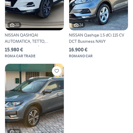
20
24
NISSAN QASHQAI
NISSAN Qashqai 1.5 dCi 115 CV
AUTOMATICA, TETTO,
DCT Business NAVY
TELECAMERE 360°,
15.980 €
16.900 €
ROMA CAR TRADE
ROMANO CAR
29