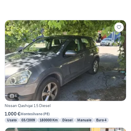
6
Nissan Qashqai 1.5 Diesel
1.000 €
Montesilvano
(
PE
)
Usato
03/2009
180000 Km
Diesel
Manuale
Euro 4