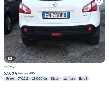
5
4x4 wd
5.500 €
Pescara
(
PE
)
Usato
07/2012
280000 Km
Diesel
Manuale
Euro 5