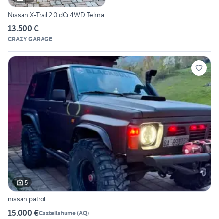
Nissan X-Trail 2.0 dCi 4WD Tekna
13.500 €
CRAZY GARAGE
5
nissan patrol
15.000 €
Castellafiume
(
AQ
)