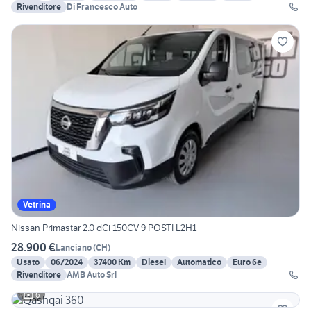
Rivenditore
Di Francesco Auto
Vetrina
Nissan Primastar 2.0 dCi 150CV 9 POSTI L2H1
28.900 €
Lanciano
(
CH
)
Usato
06/2024
37400 Km
Diesel
Automatico
Euro 6e
Rivenditore
AMB Auto Srl
6