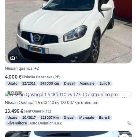
6
Nissan qashqai +2
4.000 €
Civitella Casanova
(
PE
)
Usato
12/2011
245000 Km
Diesel
Manuale
Euro 5
29
Nissan Qashqai 1.5 dCi 110 cv 123.007 km unico pro
13.499 €
Sant'Omero
(
TE
)
Usato
10/2017
123007 Km
Diesel
Manuale
Euro 6
Rivenditore
Auto Evolution s.n.c