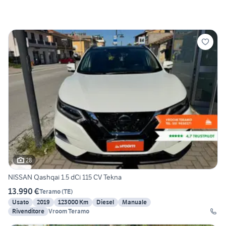
28
NISSAN Qashqai 1.5 dCi 115 CV Tekna
13.990 €
Teramo
(
TE
)
Usato
2019
123000 Km
Diesel
Manuale
Rivenditore
Vroom Teramo