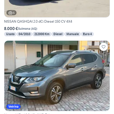
6
NISSAN QASHQAI 2.0 dCi Diesel 150 CV 4X4
8.000 €
Sulmona
(
AQ
)
Usato
04/2010
212000 Km
Diesel
Manuale
Euro 4
Vetrina