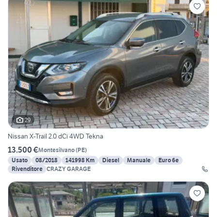
29
Nissan X-Trail 2.0 dCi 4WD Tekna
13.500 €
Montesilvano
(
PE
)
Usato
08/2018
141998 Km
Diesel
Manuale
Euro 6e
Rivenditore
CRAZY GARAGE