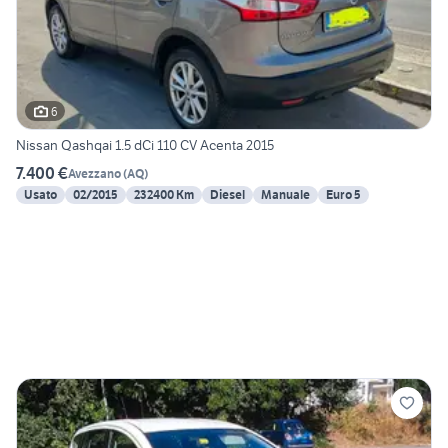
6
Nissan Qashqai 1.5 dCi 110 CV Acenta 2015
7.400 €
Avezzano
(
AQ
)
Usato
02/2015
232400 Km
Diesel
Manuale
Euro 5