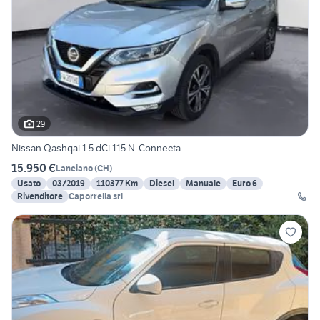
29
Nissan Qashqai 1.5 dCi 115 N-Connecta
15.950 €
Lanciano
(
CH
)
Usato
03/2019
110377 Km
Diesel
Manuale
Euro 6
Rivenditore
Caporrella srl