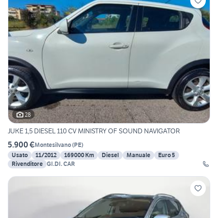
28
JUKE 1,5 DIESEL 110 CV MINISTRY OF SOUND NAVIGATOR
5.900 €
Montesilvano
(
PE
)
Usato
11/2012
169000 Km
Diesel
Manuale
Euro 5
Rivenditore
GI.DI. CAR