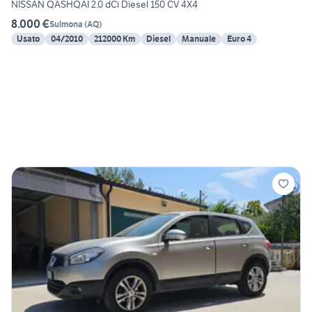
NISSAN QASHQAI 2.0 dCi Diesel 150 CV 4X4
8.000 €
Sulmona
(
AQ
)
Usato
04/2010
212000 Km
Diesel
Manuale
Euro 4