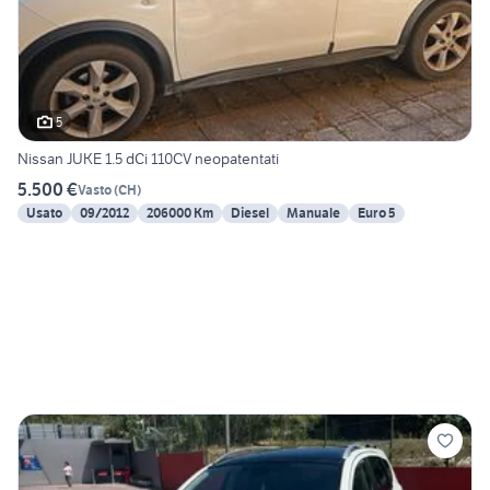
5
Nissan JUKE 1.5 dCi 110CV neopatentati
5.500 €
Vasto
(
CH
)
Usato
09/2012
206000 Km
Diesel
Manuale
Euro 5