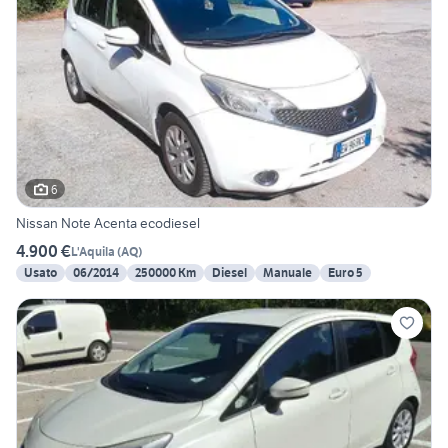
6
Nissan Note Acenta ecodiesel
4.900 €
L'Aquila
(
AQ
)
Usato
06/2014
250000 Km
Diesel
Manuale
Euro 5