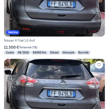
Vetrina
Nissan X-Trail 1.6 4x4
11.500 €
Tortoreto
(
TE
)
Usato
09/2016
96000 Km
Diesel
Manuale
Euro 6b