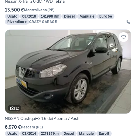
Nissan X-Trail 2.0 dCi 4WD Tekna
13.500 €
Montesilvano
(
PE
)
Usato
08/2018
141998 Km
Diesel
Manuale
Euro 6e
Rivenditore
CRAZY GARAGE
12
NISSAN Qashqai+2 1.6 dci Acenta 7 Posti
6.970 €
Pescara
(
PE
)
Usato
03/2014
227987 Km
Diesel
Manuale
Euro 5