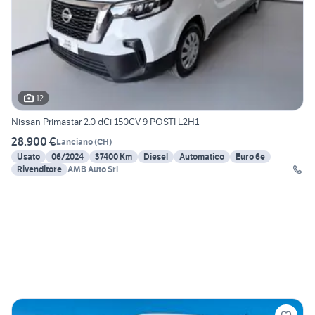
12
Nissan Primastar 2.0 dCi 150CV 9 POSTI L2H1
28.900 €
Lanciano
(
CH
)
Usato
06/2024
37400 Km
Diesel
Automatico
Euro 6e
Rivenditore
AMB Auto Srl