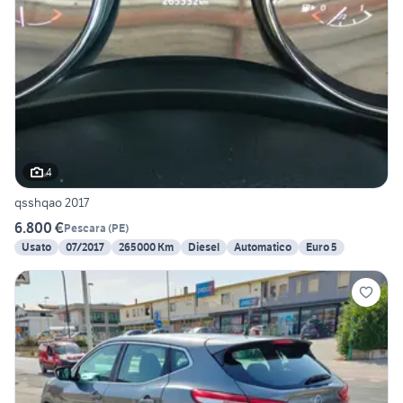
4
qsshqao 2017
6.800 €
Pescara
(
PE
)
Usato
07/2017
265000 Km
Diesel
Automatico
Euro 5