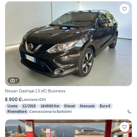
7
Nissan Qashqai 1.5 dCi Business
8.900 €
Lanciano
(
CH
)
Usato
12/2015
164900 Km
Diesel
Manuale
Euro 6
Rivenditore
Concessionaria Battistini