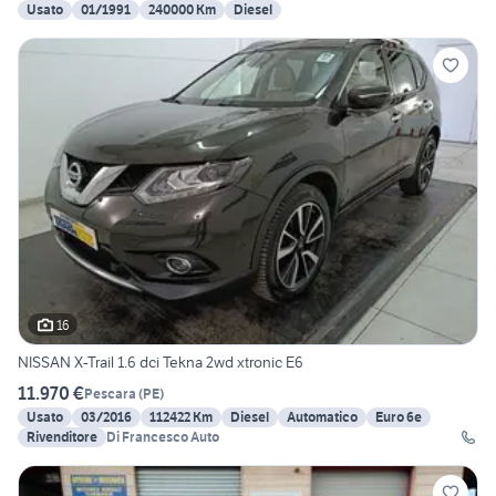
Usato
01/1991
240000 Km
Diesel
16
NISSAN X-Trail 1.6 dci Tekna 2wd xtronic E6
11.970 €
Pescara
(
PE
)
Usato
03/2016
112422 Km
Diesel
Automatico
Euro 6e
Rivenditore
Di Francesco Auto