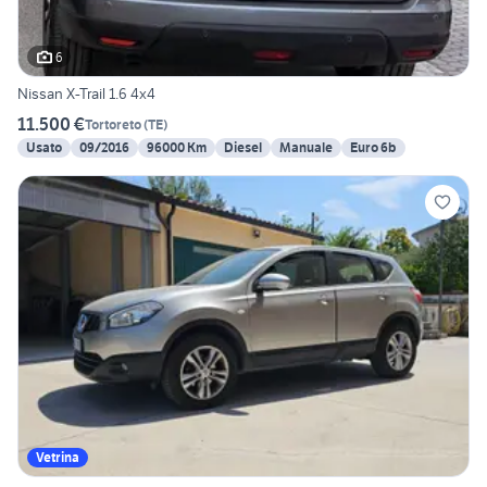
6
Nissan X-Trail 1.6 4x4
11.500 €
Tortoreto
(
TE
)
Usato
09/2016
96000 Km
Diesel
Manuale
Euro 6b
Vetrina