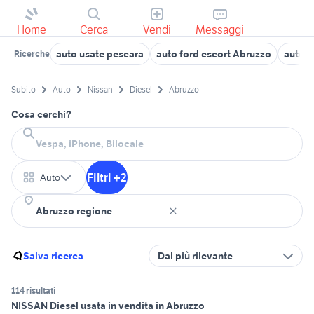
Home
Cerca
Vendi
Messaggi
auto usate pescara
auto ford escort Abruzzo
auto s
Ricerche
Subito
Auto
Nissan
Diesel
Abruzzo
Cosa cerchi?
Filtri +2
Auto
Salva ricerca
Dal più rilevante
114 risultati
NISSAN Diesel usata in vendita in Abruzzo