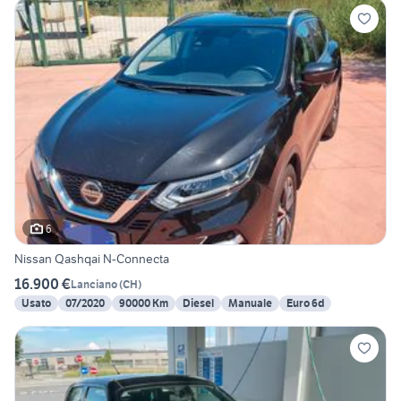
6
Nissan Qashqai N-Connecta
16.900 €
Lanciano
(
CH
)
Usato
07/2020
90000 Km
Diesel
Manuale
Euro 6d