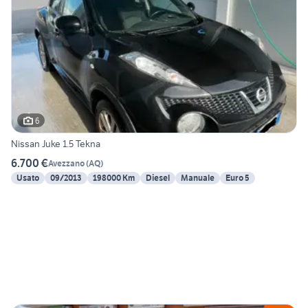
6
Nissan Juke 1.5 Tekna
6.700 €
Avezzano
(
AQ
)
Usato
09/2013
198000 Km
Diesel
Manuale
Euro 5