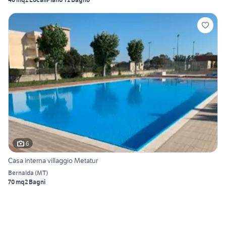
6
Casa interna villaggio Metatur
Bernalda
(
MT
)
70 mq
2 Bagni