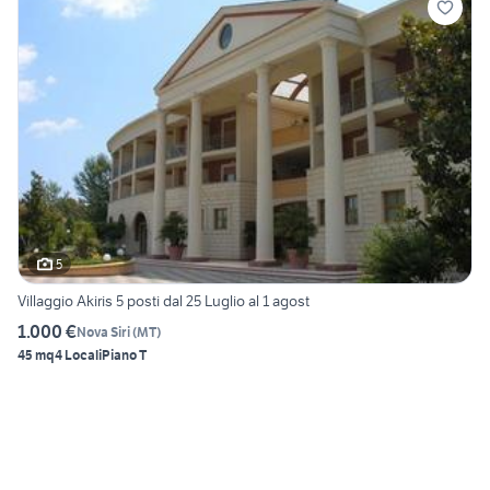
5
Villaggio Akiris 5 posti dal 25 Luglio al 1 agost
1.000 €
Nova Siri
(
MT
)
45 mq
4 Locali
Piano T