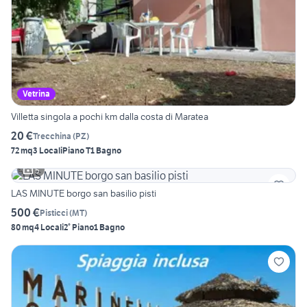
Vetrina
Villetta singola a pochi km dalla costa di Maratea
20 €
Trecchina
(
PZ
)
72 mq
3 Locali
Piano T
1 Bagno
5
LAS MINUTE borgo san basilio pisti
500 €
Pisticci
(
MT
)
80 mq
4 Locali
2° Piano
1 Bagno