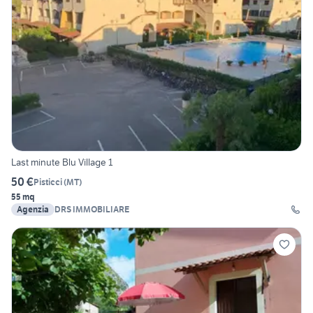
Last minute Blu Village 1
50 €
Pisticci
(
MT
)
55 mq
Agenzia
DRS IMMOBILIARE