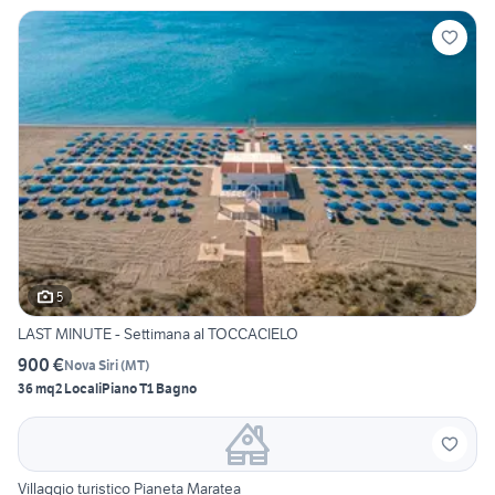
5
LAST MINUTE - Settimana al TOCCACIELO
900 €
Nova Siri
(
MT
)
36 mq
2 Locali
Piano T
1 Bagno
Villaggio turistico Pianeta Maratea