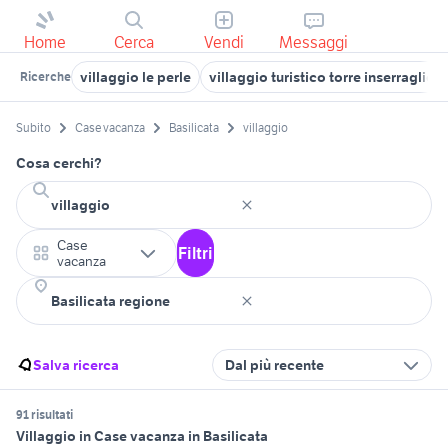
Home
Cerca
Vendi
Messaggi
villaggio le perle
villaggio turistico torre inserraglio
Ricerche
Subito
Case vacanza
Basilicata
villaggio
Cosa cerchi?
Case
Filtri
vacanza
Salva ricerca
Dal più recente
91 risultati
Villaggio in Case vacanza in Basilicata