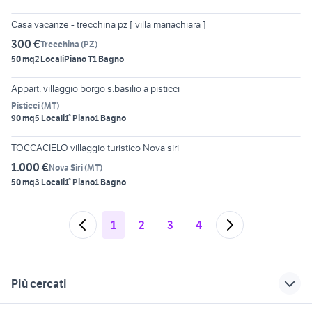
6
Casa vacanze - trecchina pz [ villa mariachiara ]
300 €
Trecchina
(
PZ
)
50 mq
2 Locali
Piano T
1 Bagno
6
Appart. villaggio borgo s.basilio a pisticci
Pisticci
(
MT
)
90 mq
5 Locali
1° Piano
1 Bagno
5
TOCCACIELO villaggio turistico Nova siri
1.000 €
Nova Siri
(
MT
)
50 mq
3 Locali
1° Piano
1 Bagno
1
2
3
4
Più cercati