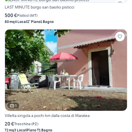
LAST MINUTE borgo san basilio pisticci
500 €
Pisticci
(
MT
)
80 mq
4 Locali
2° Piano
1 Bagno
5
Villetta singola a pochi km dalla costa di Maratea
20 €
Trecchina
(
PZ
)
72 mq
3 Locali
Piano T
1 Bagno