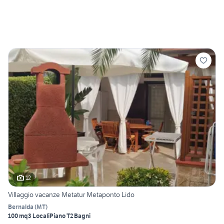
12
Villaggio vacanze Metatur Metaponto Lido
Bernalda
(
MT
)
100 mq
3 Locali
Piano T
2 Bagni