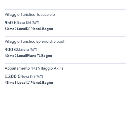
6
Villaggio Turistico Toccacielo
950 €
Nova Siri
(
MT
)
30 mq
2 Locali
2° Piano
1 Bagno
6
Villaggio Turistico splendidi 5 posti
400 €
Matera
(
MT
)
40 mq
2 Locali
Piano T
1 Bagno
5
Appartamento 4+1 Villaggio Akiris
1.300 €
Nova Siri
(
MT
)
45 mq
3 Locali
1° Piano
1 Bagno