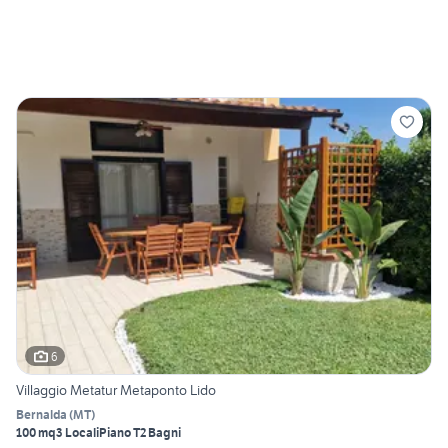
6
Villaggio Metatur Metaponto Lido
Bernalda
(
MT
)
100 mq
3 Locali
Piano T
2 Bagni