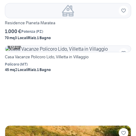
Residence Pianeta Maratea
1.000 €
Potenza
(
PZ
)
70 mq
3 Locali
Rialz.
1 Bagno
11
Casa Vacanze Policoro Lido, Villetta in Villaggio
Policoro
(
MT
)
45 mq
2 Locali
Rialz.
1 Bagno