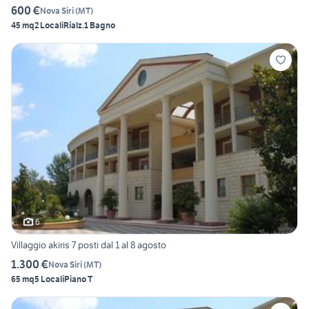
600 €
Nova Siri
(
MT
)
45 mq
2 Locali
Rialz.
1 Bagno
6
Villaggio akiris 7 posti dal 1 al 8 agosto
1.300 €
Nova Siri
(
MT
)
65 mq
5 Locali
Piano T