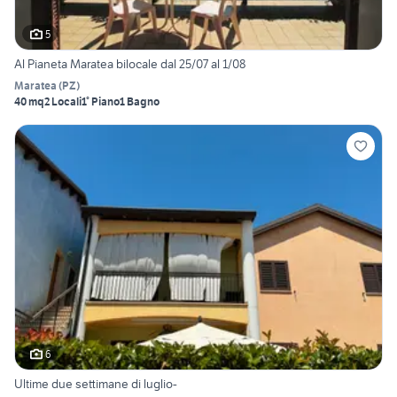
5
Al Pianeta Maratea bilocale dal 25/07 al 1/08
Maratea
(
PZ
)
40 mq
2 Locali
1° Piano
1 Bagno
6
Ultime due settimane di luglio-