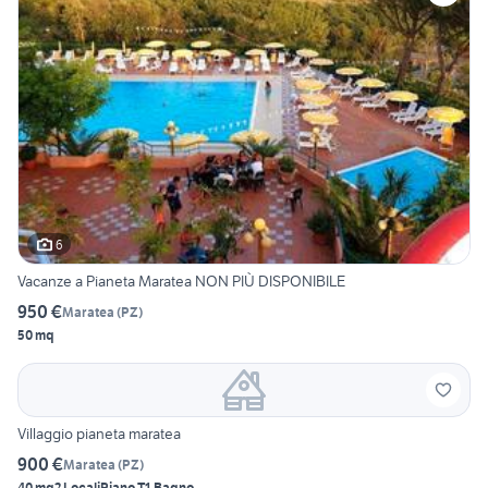
6
Vacanze a Pianeta Maratea NON PIÙ DISPONIBILE
950 €
Maratea
(
PZ
)
50 mq
Villaggio pianeta maratea
900 €
Maratea
(
PZ
)
40 mq
2 Locali
Piano T
1 Bagno