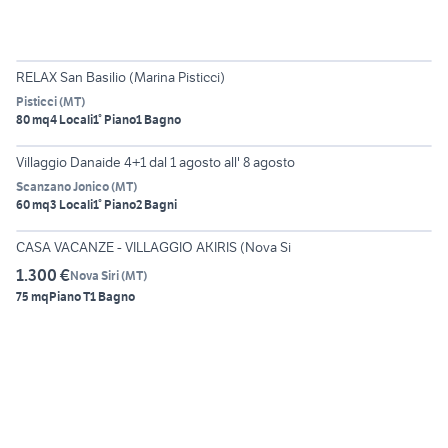
6
RELAX San Basilio (Marina Pisticci)
Pisticci
(
MT
)
80 mq
4 Locali
1° Piano
1 Bagno
5
Villaggio Danaide 4+1 dal 1 agosto all' 8 agosto
Scanzano Jonico
(
MT
)
60 mq
3 Locali
1° Piano
2 Bagni
6
CASA VACANZE - VILLAGGIO AKIRIS (Nova Si
1.300 €
Nova Siri
(
MT
)
75 mq
Piano T
1 Bagno