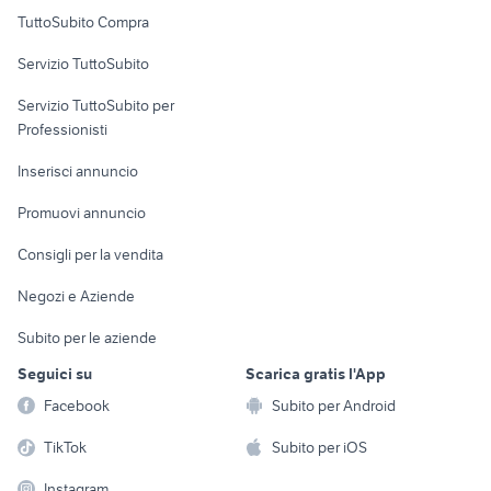
Uffici e Locali
TuttoSubito Compra
commerciali
Servizio TuttoSubito
elettronica
per la casa e la
sports e hobby
Servizio TuttoSubito per
persona
Informatica
Animali
Professionisti
Arredamento e
Console e
Accessori per
Casalinghi
Inserisci annuncio
Videogiochi
animali
Elettrodomestici
Promuovi annuncio
Audio/Video
Musica e Film
Giardino e Fai da te
Consigli per la vendita
Fotografia
Libri e Riviste
Abbigliamento e
Negozi e Aziende
Telefonia
Strumenti Musicali
Accessori
Subito per le aziende
Sports
Tutto per i bambini
Seguici su
Scarica gratis l'App
Biciclette
Facebook
Subito per Android
Collezionismo
TikTok
Subito per iOS
Instagram