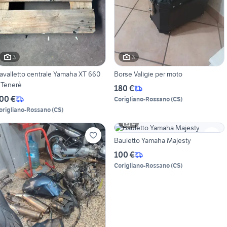
3
3
avalletto centrale Yamaha XT 660
Borse Valigie per moto
 Tenerè
180 €
00 €
Corigliano-Rossano
(
CS
)
origliano-Rossano
(
CS
)
4
Bauletto Yamaha Majesty
100 €
Corigliano-Rossano
(
CS
)