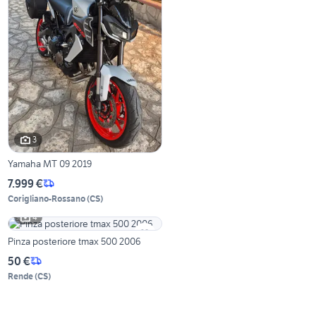
3
Yamaha MT 09 2019
7.999 €
Corigliano-Rossano
(
CS
)
4
Pinza posteriore tmax 500 2006
50 €
Rende
(
CS
)