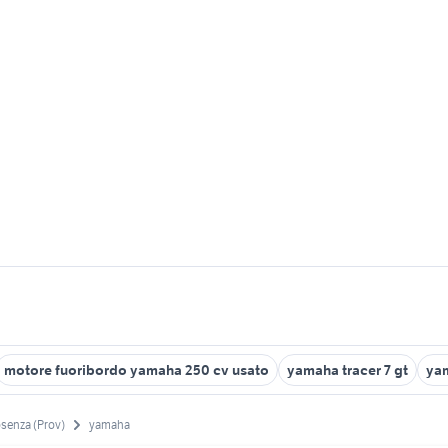
motore fuoribordo yamaha 250 cv usato
yamaha tracer 7 gt
yam
senza (Prov)
yamaha