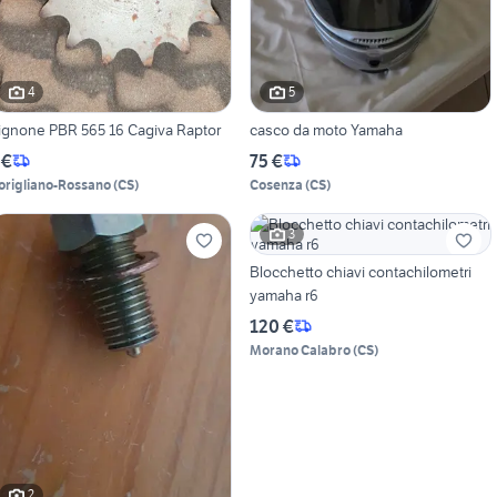
4
5
Pignone PBR 565 16 Cagiva Raptor
casco da moto Yamaha
 €
75 €
origliano-Rossano
(
CS
)
Cosenza
(
CS
)
3
Blocchetto chiavi contachilometri
yamaha r6
120 €
Morano Calabro
(
CS
)
2