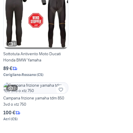
6
Sottotuta Antivento Moto Ducati
Honda BMW Yamaha
89 €
Corigliano-Rossano
(
CS
)
2
Campana frizione yamaha tdm 850
3vd o xtz 750
100 €
Acri
(
CS
)