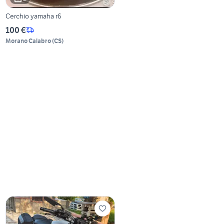
Cerchio yamaha r6
100 €
Morano Calabro
(
CS
)