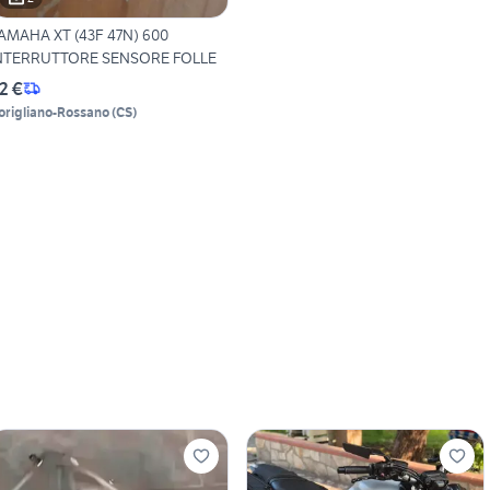
AMAHA XT (43F 47N) 600
NTERRUTTORE SENSORE FOLLE
2 €
origliano-Rossano
(
CS
)