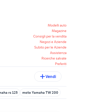
Modelli auto
Magazine
Consigli per la vendita
Negozi e Aziende
Subito per le Aziende
Assistenza
Ricerche salvate
Preferiti
Vendi
aha rs 125
moto Yamaha TW 200
yamaha r6 2016
yamaha 115