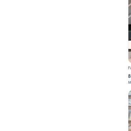
F
8
M