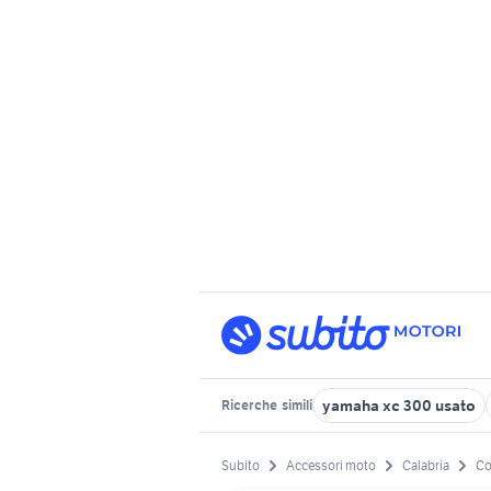
yamaha xc 300 usato
Ricerche
simili
Subito
Accessori moto
Calabria
Co