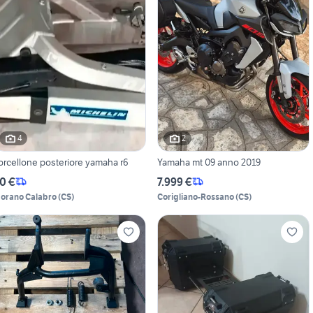
4
2
orcellone posteriore yamaha r6
Yamaha mt 09 anno 2019
0 €
7.999 €
orano Calabro
(
CS
)
Corigliano-Rossano
(
CS
)