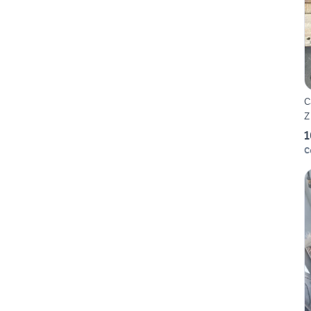
C
Z
1
C