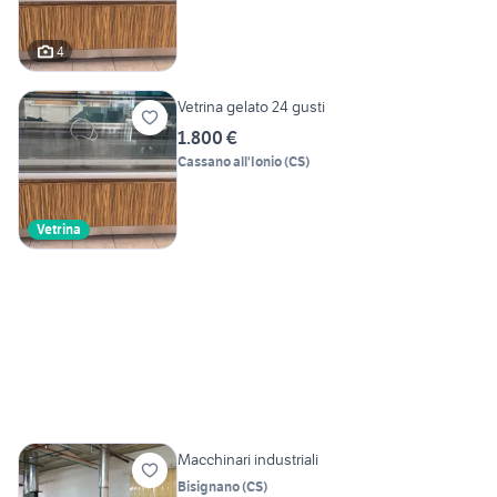
4
Vetrina gelato 24 gusti
1.800 €
Cassano all'Ionio
(
CS
)
Vetrina
Macchinari industriali
Bisignano
(
CS
)