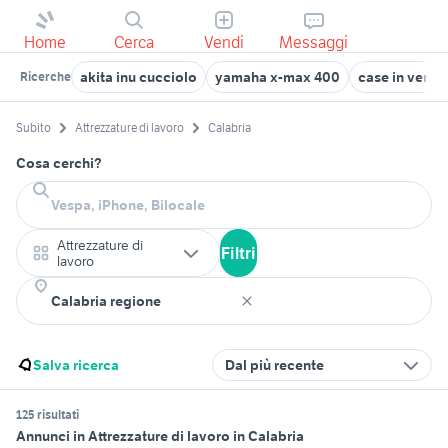
Home
Cerca
Vendi
Messaggi
akita inu cucciolo
yamaha x-max 400
case in vendi
Ricerche
Subito
Attrezzature di lavoro
Calabria
Cosa cerchi?
Attrezzature di
Filtri
lavoro
Salva ricerca
Dal più recente
125 risultati
Annunci in Attrezzature di lavoro in Calabria