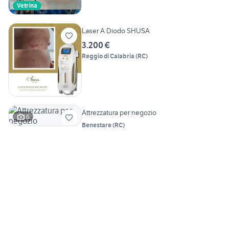
Vetrina
Laser A Diodo SHUSA
3.200 €
Reggio di Calabria
(
RC
)
Attrezzatura per negozio
6
Benestare
(
RC
)