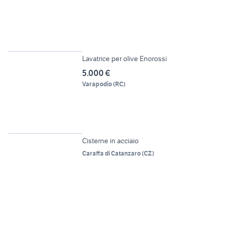
6
Lavatrice per olive Enorossi
5.000 €
Varapodio
(
RC
)
4
Cisterne in acciaio
Caraffa di Catanzaro
(
CZ
)