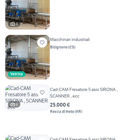
8
Macchinari industriali
Bisignano
(
CS
)
Vetrina
Cad-CAM Fresatore 5 assi SIRONA ,
SCANNER , ecc
25.000 €
6
Rocca di Neto
(
KR
)
Cad-CAM Fresatore 5 assi SIRONA ,