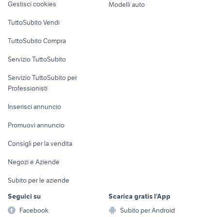
Gestisci cookies
Modelli auto
Case vacanza
TuttoSubito Vendi
Uffici e Locali
TuttoSubito Compra
commerciali
Servizio TuttoSubito
elettronica
per la casa e la
sports e hobby
Servizio TuttoSubito per
persona
Informatica
Animali
Professionisti
Arredamento e
Console e
Accessori per
Casalinghi
Inserisci annuncio
Videogiochi
animali
Elettrodomestici
Promuovi annuncio
Audio/Video
Musica e Film
Giardino e Fai da te
Consigli per la vendita
Fotografia
Libri e Riviste
Abbigliamento e
Negozi e Aziende
Telefonia
Strumenti Musicali
Accessori
Subito per le aziende
Sports
Tutto per i bambini
Seguici su
Scarica gratis l'App
Biciclette
Facebook
Subito per Android