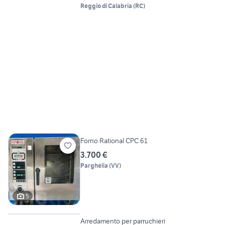
Reggio di Calabria
(
RC
)
Forno Rational CPC 61
3.700 €
Parghelia
(
VV
)
5
6
Arredamento per parruchieri