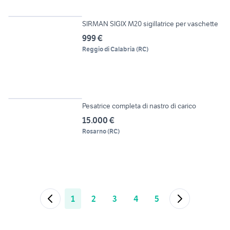
3
SIRMAN SIGIX M20 sigillatrice per vaschette
999 €
Reggio di Calabria
(
RC
)
4
Pesatrice completa di nastro di carico
15.000 €
Rosarno
(
RC
)
1
2
3
4
5