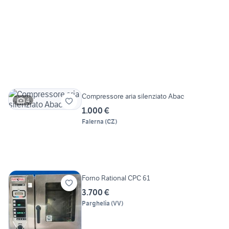
Compressore aria silenziato Abac
4
1.000 €
Falerna
(
CZ
)
Forno Rational CPC 61
3.700 €
Parghelia
(
VV
)