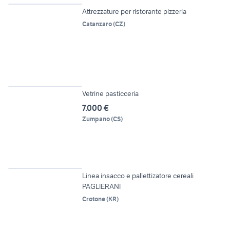
Attrezzature per ristorante pizzeria
Catanzaro
(
CZ
)
6
Vetrine pasticceria
7.000 €
Zumpano
(
CS
)
3
Linea insacco e pallettizatore cereali
PAGLIERANI
Crotone
(
KR
)