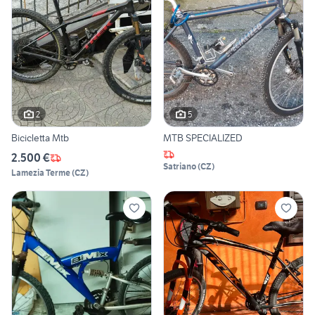
2
5
Bicicletta Mtb
MTB SPECIALIZED
2.500 €
Satriano
(
CZ
)
Lamezia Terme
(
CZ
)