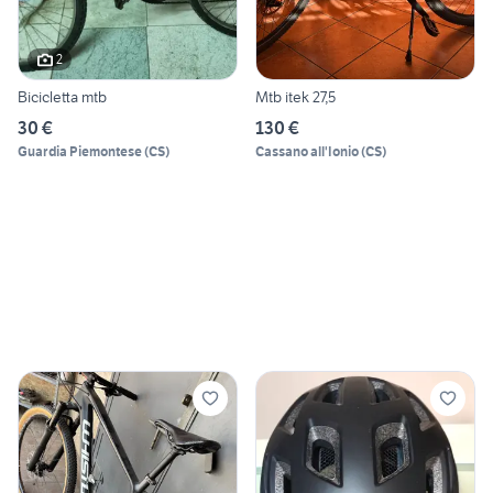
2
Bicicletta mtb
Mtb itek 27,5
30 €
130 €
Guardia Piemontese
(
CS
)
Cassano all'Ionio
(
CS
)