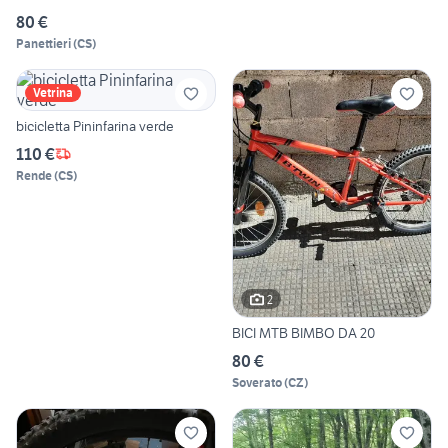
80 €
Panettieri
(
CS
)
Vetrina
bicicletta Pininfarina verde
110 €
Rende
(
CS
)
2
BICI MTB BIMBO DA 20
80 €
Soverato
(
CZ
)