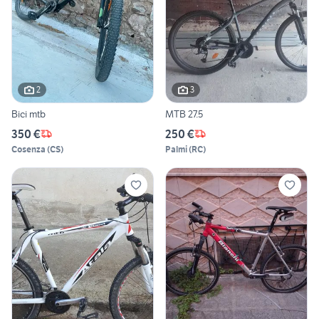
2
3
Bici mtb
MTB 27.5
350 €
250 €
Cosenza
(
CS
)
Palmi
(
RC
)