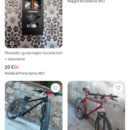
Reggio di Calabria
(
RC
)
2
Morsetto guida taglio forcella bici
+ sbavatore
20 €
Melito di Porto Salvo
(
RC
)