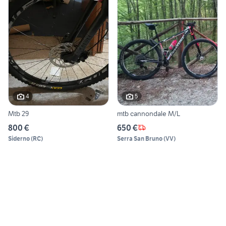
4
5
Mtb 29
mtb cannondale M/L
800 €
650 €
Siderno
(
RC
)
Serra San Bruno
(
VV
)