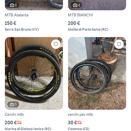
6
4
MTB Atalanta
MTB BIANCHI
150 €
200 €
Serra San Bruno
(
VV
)
Melito di Porto Salvo
(
RC
)
5
Cerchi mtb
cerchi per mtb
200 €
30 €
Marina di Gioiosa Ionica
(
RC
)
Cosenza
(
CS
)