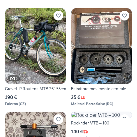
6
Gravel JP Routens MTB 26” 55cm
Estrattore movimento centrale
190 €
25 €
Falerna
(
CZ
)
Melito di Porto Salvo
(
RC
)
Rockrider MTB – 100
140 €