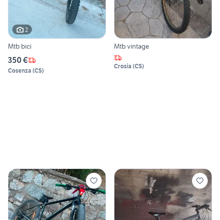
2
Mtb bici
Mtb vintage
350 €
Crosia
(
CS
)
Cosenza
(
CS
)