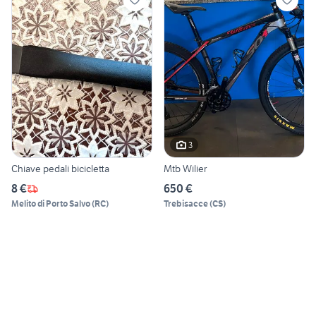
3
Chiave pedali bicicletta
Mtb Wilier
8 €
650 €
Melito di Porto Salvo
(
RC
)
Trebisacce
(
CS
)