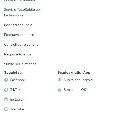
elettronica
per la casa e la
sports e hobby
Servizio TuttoSubito per
persona
Informatica
Animali
Professionisti
Arredamento e
Console e
Accessori per
Casalinghi
Inserisci annuncio
Videogiochi
animali
Elettrodomestici
Promuovi annuncio
Audio/Video
Musica e Film
Giardino e Fai da te
Consigli per la vendita
Fotografia
Libri e Riviste
Abbigliamento e
Negozi e Aziende
Telefonia
Strumenti Musicali
Accessori
Subito per le aziende
Sports
Tutto per i bambini
Seguici su
Scarica gratis l'App
Biciclette
Facebook
Subito per Android
Collezionismo
TikTok
Subito per iOS
Instagram
YouTube