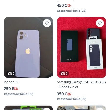
450 €
Cassano all'Ionio
(
CS
)
6
6
Iphone 12
Samsung Galaxy S24+ 256GB 5G
– Cobalt Violet
250 €
350 €
Cassano all'Ionio
(
CS
)
Cassano all'Ionio
(
CS
)