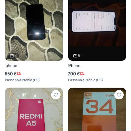
4
6
iphone
iPhone
650 €
700 €
Cassano all'Ionio
(
CS
)
Cassano all'Ionio
(
CS
)