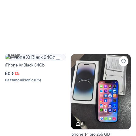
6
iPhone Xr Black 64Gb
60 €
Cassano all'Ionio
(
CS
)
6
Iphone 14 pro 256 GB