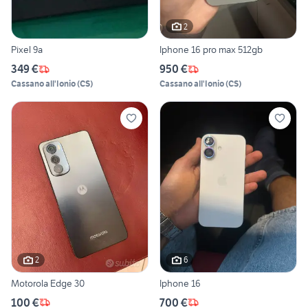
2
Pixel 9a
Iphone 16 pro max 512gb
349 €
950 €
Cassano all'Ionio
(
CS
)
Cassano all'Ionio
(
CS
)
2
6
Motorola Edge 30
Iphone 16
100 €
700 €