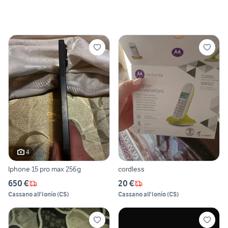
4
Iphone 15 pro max 256g
cordless
650 €
20 €
Cassano all'Ionio
(
CS
)
Cassano all'Ionio
(
CS
)