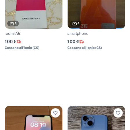
5
6
redmi A5
smartphone
100 €
100 €
Cassano all'Ionio
(
CS
)
Cassano all'Ionio
(
CS
)