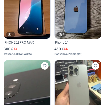
4
3
IPHONE 11 PRO MAX
iPhone 14
300 €
450 €
Cassano all'Ionio
(
CS
)
Cassano all'Ionio
(
CS
)