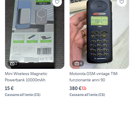
2
4
Mini Wireless Magnetic
Motorola GSM vintage TIM
Powerbank 10000mAh
funzionante anni 90
15 €
380 €
Cassano all'Ionio
(
CS
)
Cassano all'Ionio
(
CS
)