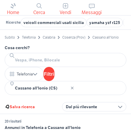
Home
Cerca
Vendi
Messaggi
veicoli commerciali usati sicilia
yamaha yzf r125
la
Ricerche
Subito
Telefonia
Calabria
Cosenza (Prov)
Cassano all'Ionio
Cosa cerchi?
Filtri
Telefonia
Salva ricerca
Dal più rilevante
20 risultati
Annunci in Telefonia a Cassano all'Ionio