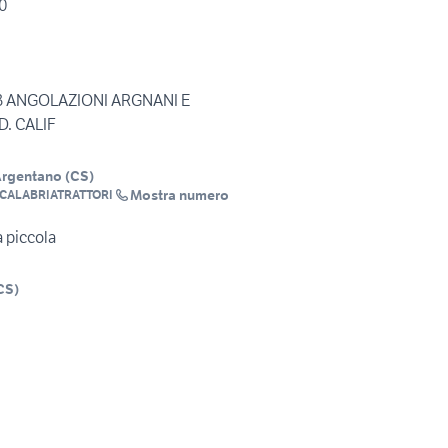
0
 3 ANGOLAZIONI ARGNANI E
. CALIF
Argentano
(
CS
)
Mostra numero
CALABRIATRATTORI
la piccola
CS
)