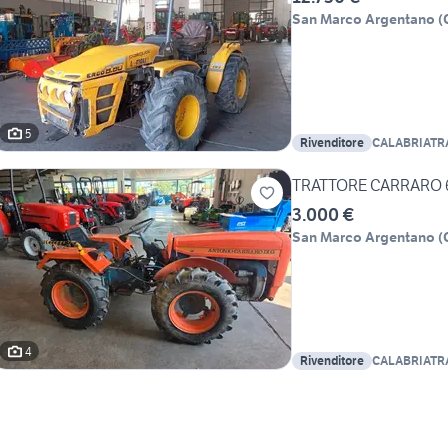
San Marco Argentano
(
5
Rivenditore
CALABRIATR
TRATTORE CARRARO 
3.000 €
San Marco Argentano
(
4
Rivenditore
CALABRIATR