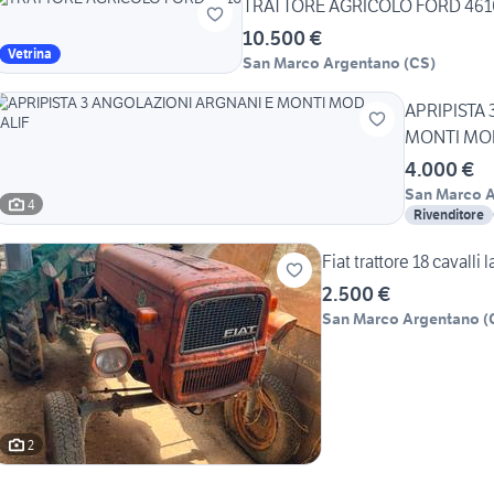
TRATTORE AGRICOLO FORD 461
10.500 €
Vetrina
San Marco Argentano
(
CS
)
APRIPISTA
MONTI MOD
4.000 €
San Marco 
4
Rivenditore
Fiat trattore 18 cavalli 
2.500 €
San Marco Argentano
(
2