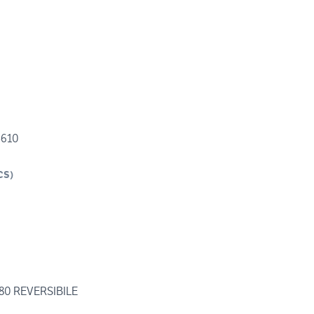
4610
CS
)
80 REVERSIBILE