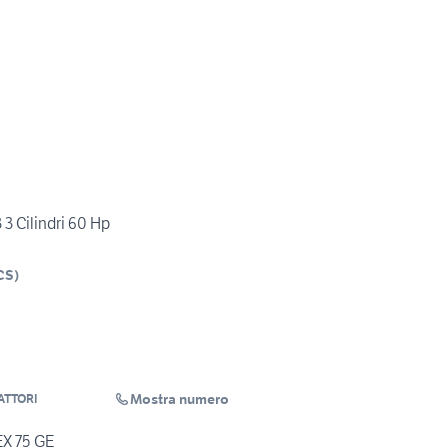
3 Cilindri 60 Hp
CS
)
Mostra numero
ATTORI
X 75 GE