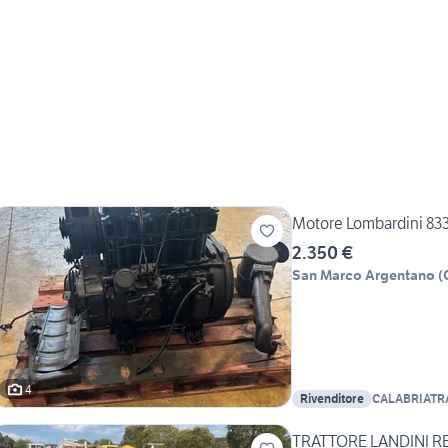
Motore Lombardini 833 
2.350 €
San Marco Argentano
(
4
Rivenditore
CALABRIATR
TRATTORE LANDINI RE