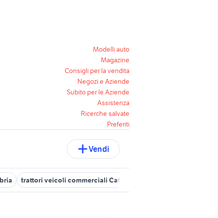
Modelli auto
Magazine
Consigli per la vendita
Negozi e Aziende
Subito per le Aziende
Assistenza
Ricerche salvate
Preferiti
Vendi
bria
trattori veicoli commerciali Catanzaro provincia
trattori gio