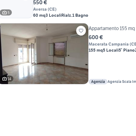
550 €
Aversa
(
CE
)
5
60 mq
3 Locali
Rialz.
1 Bagno
Appartamento 155 mq
600 €
Macerata Campania
(
C
155 mq
5 Locali
5° Piano
14
Agenzia
Agenzia Scala I