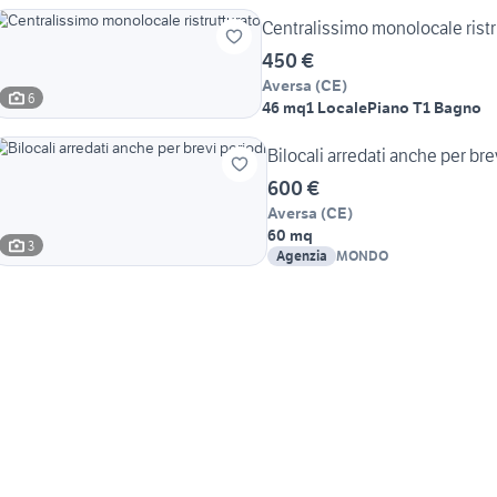
Centralissimo monolocale ristr
450 €
Aversa
(
CE
)
6
46 mq
1 Locale
Piano T
1 Bagno
Bilocali arredati anche per bre
600 €
Aversa
(
CE
)
60 mq
3
Agenzia
MONDO