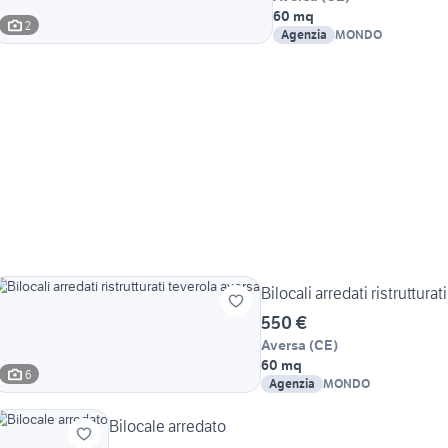
60 mq
2
Agenzia
MONDO
Bilocali arredati ristruttura
550 €
Aversa
(
CE
)
60 mq
6
Agenzia
MONDO
Bilocale arredato