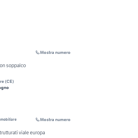
Mostra numero
con soppalco
re
(
CE
)
agno
Mostra numero
mmobiliare
strutturati viale europa