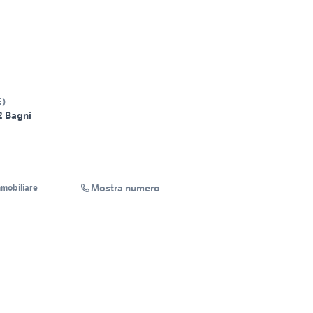
E
)
2 Bagni
Mostra numero
mmobiliare