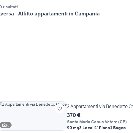
0 risultati
versa - Affitto appartamenti in Campania
2 Appartamenti via Benedetto C
370 €
Santa Maria Capua Vetere
(
CE
)
6
90 mq
3 Locali
1° Piano
1 Bagno