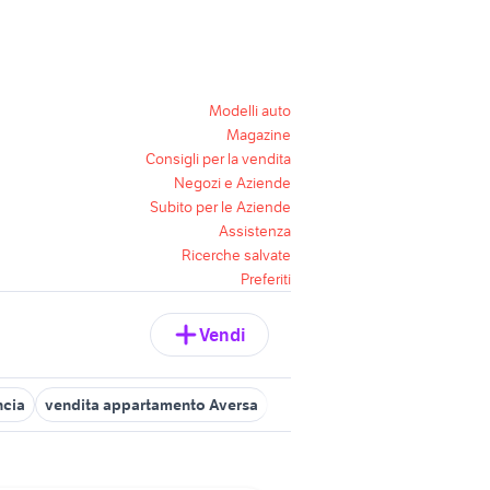
Modelli auto
Magazine
Consigli per la vendita
Negozi e Aziende
Subito per le Aziende
Assistenza
Ricerche salvate
Preferiti
Vendi
ncia
vendita appartamento Aversa
vendita appartamenti ad ave