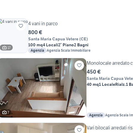
4 vani in parco
800 €
Santa Maria Capua Vetere
(
CE
)
100 mq
4 Locali
2° Piano
2 Bagni
17
Agenzia
Agenzia Scala Immobiliare
Monolocale arredato 
450 €
Santa Maria Capua Vete
40 mq
1 Locale
Rialz.
1 B
7
Agenzia
Agenzia Scala I
Vari bilocali arredati ri