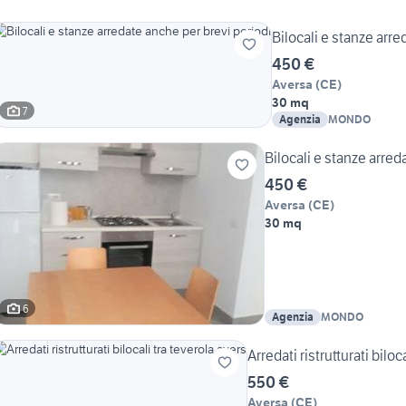
Bilocali e stanze arre
450 €
Aversa
(
CE
)
30 mq
7
Agenzia
MONDO
Bilocali e stanze arred
450 €
Aversa
(
CE
)
30 mq
6
Agenzia
MONDO
Arredati ristrutturati biloc
550 €
Aversa
(
CE
)