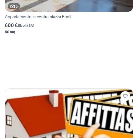
6
Appartamento in centro piazza Eboli
600 €
Eboli
(
SA
)
80 mq