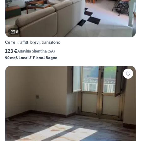
6
Cerrelli, affitti brevi, transitorio
123 €
Altavilla Silentina
(
SA
)
90 mq
3 Locali
3° Piano
1 Bagno