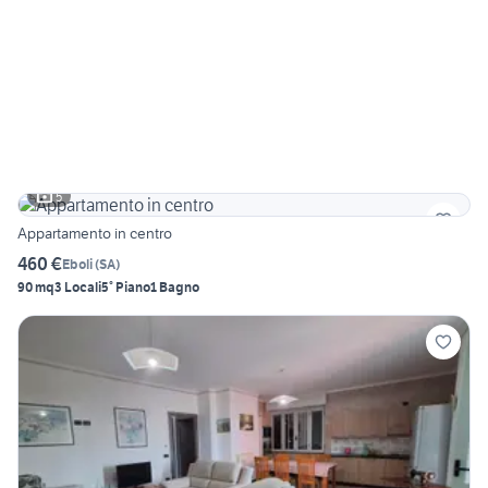
5
Appartamento in centro
460 €
Eboli
(
SA
)
90 mq
3 Locali
5° Piano
1 Bagno