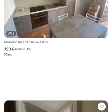
3
Monolocale arredato avellino
390 €
Avellino
(
AV
)
30 mq