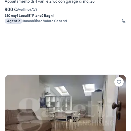
Appartamento di 4 vani e 2 wc con garage di mq. 26
900 €
Avellino
(
AV
)
110 mq
4 Locali
3° Piano
2 Bagni
Agenzia
Immobiliare Valore Casa srl