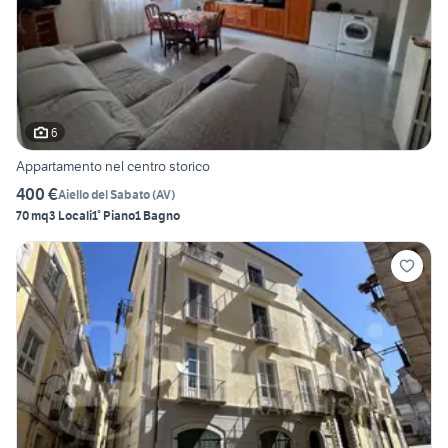
6
Appartamento nel centro storico
400 €
Aiello del Sabato
(
AV
)
70 mq
3 Locali
1° Piano
1 Bagno