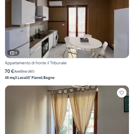
6
Appartamento di fronte il Tribunale
70 €
Avellino
(
AV
)
45 mq
3 Locali
3° Piano
1 Bagno