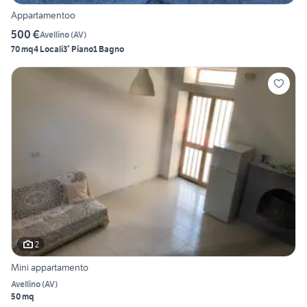
Appartamentoo
500 €
Avellino
(
AV
)
70 mq
4 Locali
3° Piano
1 Bagno
2
Mini appartamento
Avellino
(
AV
)
50 mq