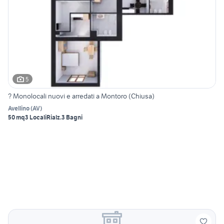
5
? Monolocali nuovi e arredati a Montoro (Chiusa)
Avellino
(
AV
)
50 mq
3 Locali
Rialz.
3 Bagni