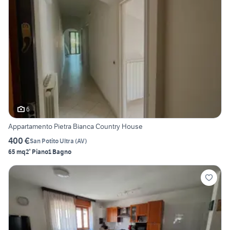
6
Appartamento Pietra Bianca Country House
400 €
San Potito Ultra
(
AV
)
65 mq
2° Piano
1 Bagno