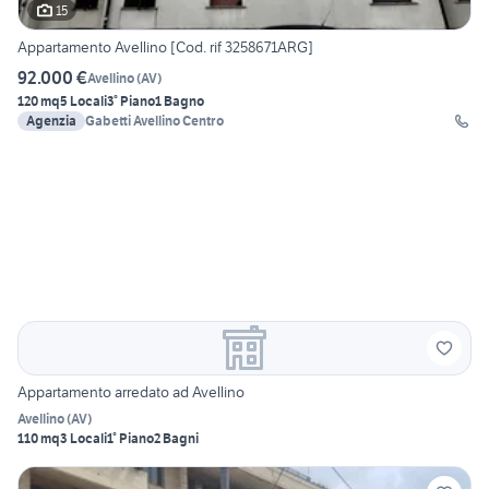
15
Appartamento Avellino [Cod. rif 3258671ARG]
92.000 €
Avellino
(
AV
)
120 mq
5 Locali
3° Piano
1 Bagno
Agenzia
Gabetti Avellino Centro
Appartamento arredato ad Avellino
Avellino
(
AV
)
110 mq
3 Locali
1° Piano
2 Bagni