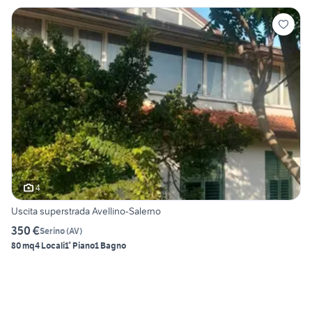
4
Uscita superstrada Avellino-Salerno
350 €
Serino
(
AV
)
80 mq
4 Locali
1° Piano
1 Bagno