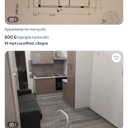
6
Appartamento tranquillo
600 €
Capriglia Irpina
(
AV
)
95 mq
4 Locali
Rialz.
1 Bagno
3