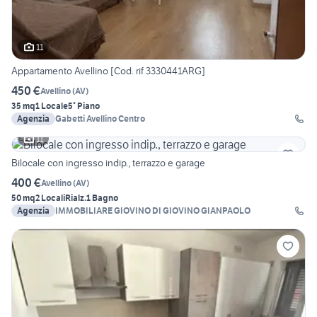
11
Appartamento Avellino [Cod. rif 3330441ARG]
450 €
Avellino
(
AV
)
35 mq
1 Locale
5° Piano
Agenzia
Gabetti Avellino Centro
11
Bilocale con ingresso indip., terrazzo e garage
400 €
Avellino
(
AV
)
50 mq
2 Locali
Rialz.
1 Bagno
Agenzia
IMMOBILIARE GIOVINO DI GIOVINO GIANPAOLO