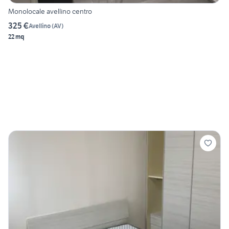
Monolocale avellino centro
325 €
Avellino
(
AV
)
22 mq