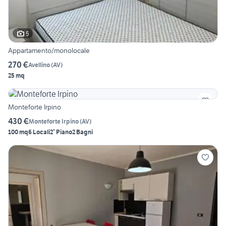
5
Appartamento/monolocale
270 €
Avellino
(
AV
)
25 mq
Monteforte Irpino
430 €
Monteforte Irpino
(
AV
)
100 mq
6 Locali
2° Piano
2 Bagni