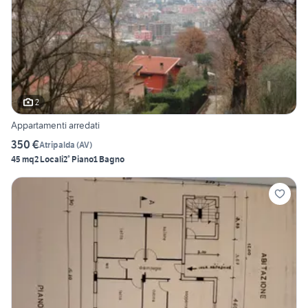
2
Appartamenti arredati
350 €
Atripalda
(
AV
)
45 mq
2 Locali
2° Piano
1 Bagno