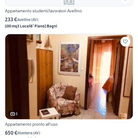
Appartamento studenti/lavoratori Avellino
233 €
Avellino
(
AV
)
100 mq
3 Locali
6° Piano
2 Bagni
6
Appartamento pronto all'uso
650 €
Montoro
(
AV
)