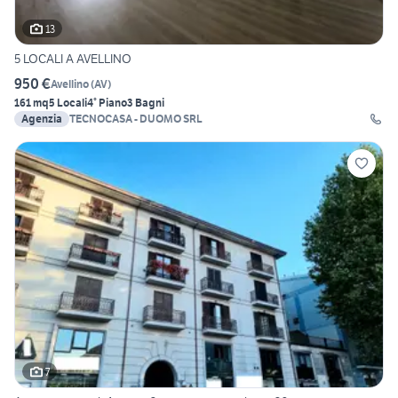
13
5 LOCALI A AVELLINO
950 €
Avellino
(
AV
)
161 mq
5 Locali
4° Piano
3 Bagni
Agenzia
TECNOCASA - DUOMO SRL
7