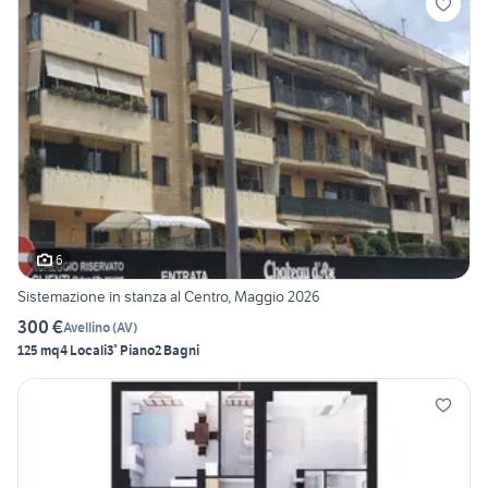
6
Sistemazione in stanza al Centro, Maggio 2026
300 €
Avellino
(
AV
)
125 mq
4 Locali
3° Piano
2 Bagni