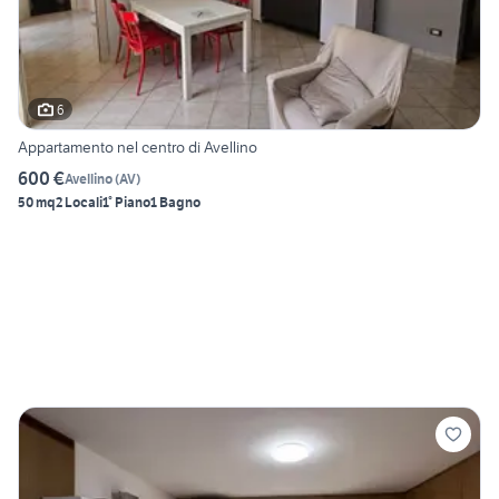
6
Appartamento nel centro di Avellino
600 €
Avellino
(
AV
)
50 mq
2 Locali
1° Piano
1 Bagno