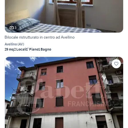
3
Bilocale ristrutturato in centro ad Avellino
Avellino
(
AV
)
29 mq
2 Locali
1° Piano
1 Bagno