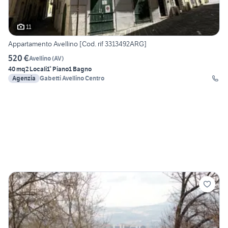
11
Appartamento Avellino [Cod. rif 3313492ARG]
520 €
Avellino
(
AV
)
40 mq
2 Locali
1° Piano
1 Bagno
Agenzia
Gabetti Avellino Centro