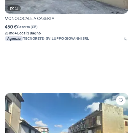
12
MONOLOCALE A CASERTA
450 €
Caserta
(
CE
)
28 mq
4 Locali
1 Bagno
Agenzia
TECNORETE - SVILUPPO GIOVANNI SRL