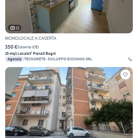
13
MONOLOCALE A CASERTA
350 €
Caserta
(
CE
)
25 mq
1 Locale
3° Piano
3 Bagni
Agenzia
TECNORETE - SVILUPPO GIOVANNI SRL