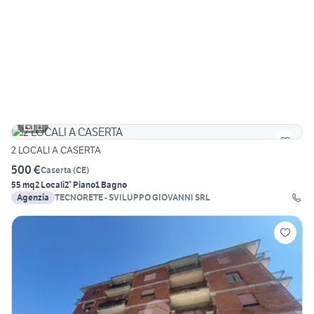
11
2 LOCALI A CASERTA
500 €
Caserta
(
CE
)
55 mq
2 Locali
2° Piano
1 Bagno
Agenzia
TECNORETE - SVILUPPO GIOVANNI SRL