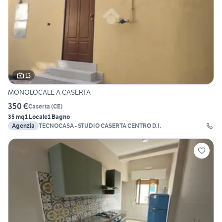
13
MONOLOCALE A CASERTA
350 €
Caserta
(
CE
)
35 mq
1 Locale
1 Bagno
Agenzia
TECNOCASA - STUDIO CASERTA CENTRO D.I.