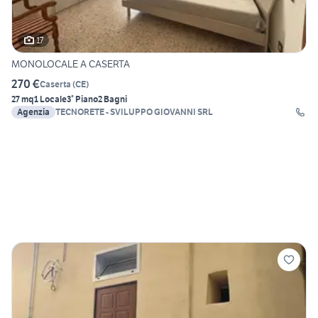
17
MONOLOCALE A CASERTA
270 €
Caserta
(
CE
)
27 mq
1 Locale
3° Piano
2 Bagni
Agenzia
TECNORETE - SVILUPPO GIOVANNI SRL