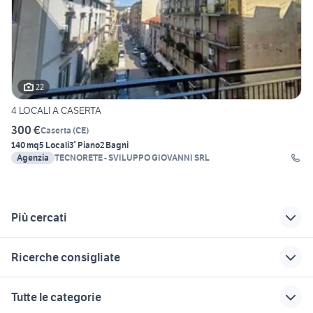
22
4 LOCALI A CASERTA
300 €
Caserta
(
CE
)
140 mq
5 Locali
3° Piano
2 Bagni
Agenzia
TECNORETE - SVILUPPO GIOVANNI SRL
Più cercati
Correlati
Richerche simili
Suggerimenti
Ricerche consigliate
case mare toscana
case in vendita
affitto appartamenti
castenedolo
da privati Sassari
affitto appartamenti da privati
case in vendita
case in vendita tavagnacco
Tutte le categorie
Messina provincia
provincia
lainate
affitto appartamenti