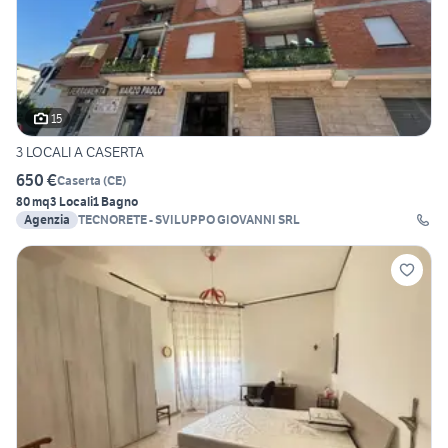
15
3 LOCALI A CASERTA
650 €
Caserta
(
CE
)
80 mq
3 Locali
1 Bagno
Agenzia
TECNORETE - SVILUPPO GIOVANNI SRL