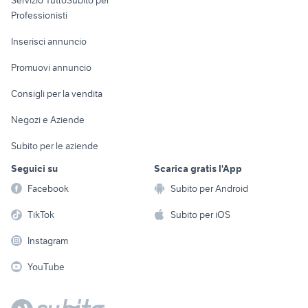
Servizio TuttoSubito per
persona
Informatica
Animali
Professionisti
Arredamento e
Console e
Accessori per
Casalinghi
Inserisci annuncio
Videogiochi
animali
Elettrodomestici
Promuovi annuncio
Audio/Video
Musica e Film
Giardino e Fai da te
Consigli per la vendita
Fotografia
Libri e Riviste
Abbigliamento e
Negozi e Aziende
Telefonia
Strumenti Musicali
Accessori
Subito per le aziende
Sports
Tutto per i bambini
Seguici su
Scarica gratis l'App
Biciclette
Facebook
Subito per Android
Collezionismo
TikTok
Subito per iOS
Instagram
YouTube