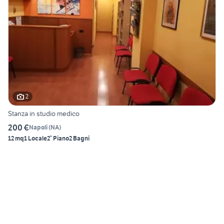
2
Stanza in studio medico
200 €
Napoli
(
NA
)
12 mq
1 Locale
2° Piano
2 Bagni