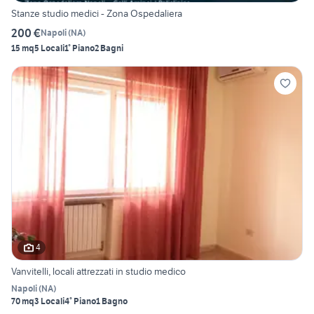
Stanze studio medici - Zona Ospedaliera
200 €
Napoli
(
NA
)
15 mq
5 Locali
1° Piano
2 Bagni
4
Vanvitelli, locali attrezzati in studio medico
Napoli
(
NA
)
70 mq
3 Locali
4° Piano
1 Bagno