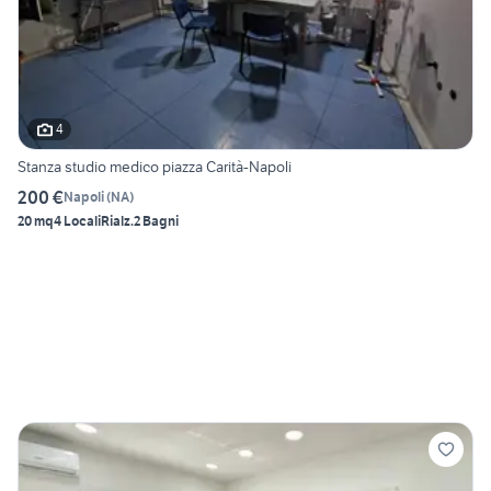
4
Stanza studio medico piazza Carità-Napoli
200 €
Napoli
(
NA
)
20 mq
4 Locali
Rialz.
2 Bagni