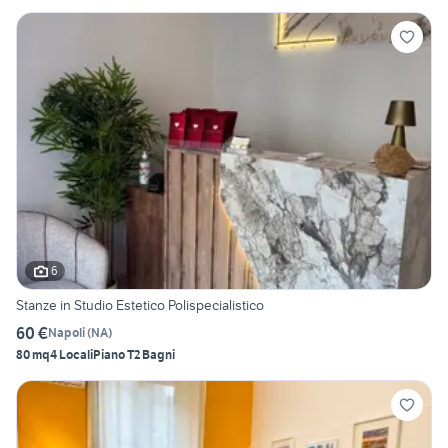
6
Stanze in Studio Estetico Polispecialistico
60 €
Napoli
(
NA
)
80 mq
4 Locali
Piano T
2 Bagni