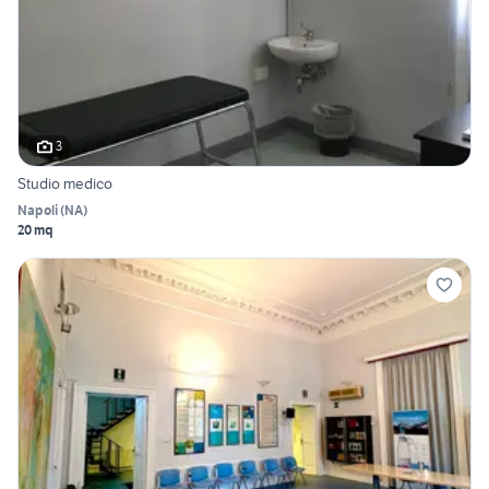
3
Studio medico
Napoli
(
NA
)
20 mq