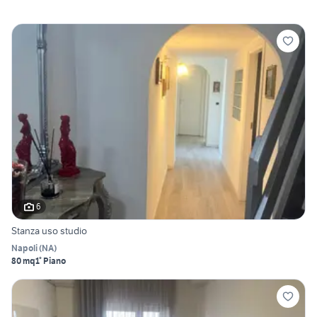
6
Stanza uso studio
Napoli
(
NA
)
80 mq
1° Piano