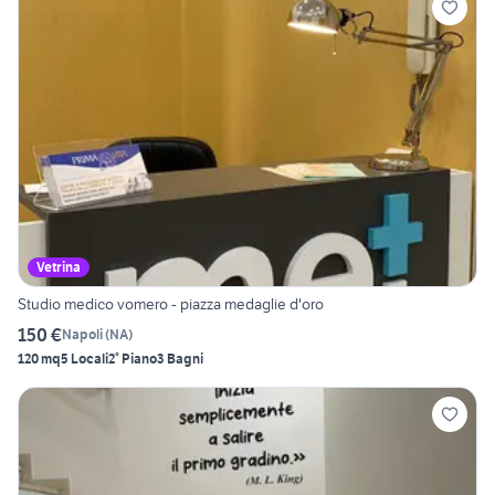
Vetrina
Studio medico vomero - piazza medaglie d'oro
150 €
Napoli
(
NA
)
120 mq
5 Locali
2° Piano
3 Bagni