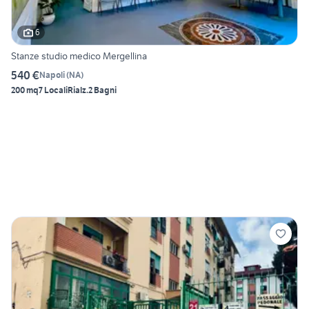
6
Stanze studio medico Mergellina
540 €
Napoli
(
NA
)
200 mq
7 Locali
Rialz.
2 Bagni