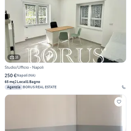
18
Studio/Ufficio - Napoli
250 €
Napoli
(
NA
)
65 mq
2 Locali
1 Bagno
Agenzia
BORUS REAL ESTATE