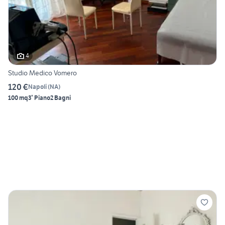
4
Studio Medico Vomero
120 €
Napoli
(
NA
)
100 mq
3° Piano
2 Bagni