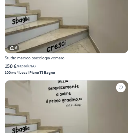
6
Studio medico psicologia vomero
150 €
Napoli
(
NA
)
100 mq
4 Locali
Piano T
1 Bagno