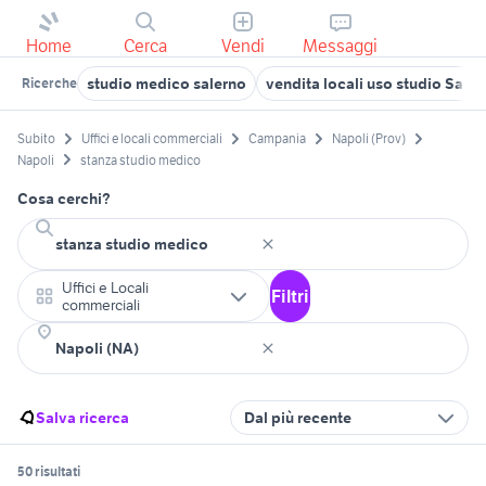
Home
Cerca
Vendi
Messaggi
studio medico salerno
vendita locali uso studio Sale
Ricerche
Subito
Uffici e locali commerciali
Campania
Napoli (Prov)
Napoli
stanza studio medico
Cosa cerchi?
Uffici e Locali
Filtri
commerciali
Salva ricerca
Dal più recente
50 risultati