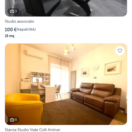
3
Studio associato
100 €
Napoli
(
NA
)
25 mq
6
Stanza Studio Viale Colli Aminei