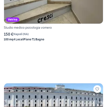
Vetrina
Studio medico psicologia vomero
150 €
Napoli
(
NA
)
100 mq
4 Locali
Piano T
1 Bagno