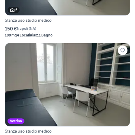
6
Stanza uso studio medico
150 €
Napoli
(
NA
)
100 mq
4 Locali
Rialz.
1 Bagno
Vetrina
Stanza uso studio medico