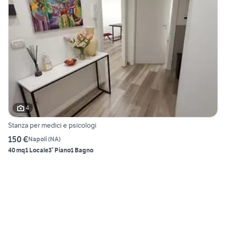
4
Stanza per medici e psicologi
150 €
Napoli
(
NA
)
40 mq
1 Locale
3° Piano
1 Bagno