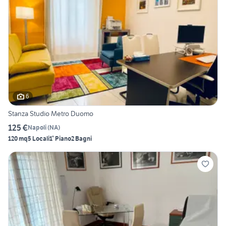
6
Stanza Studio Metro Duomo
125 €
Napoli
(
NA
)
120 mq
5 Locali
1° Piano
2 Bagni