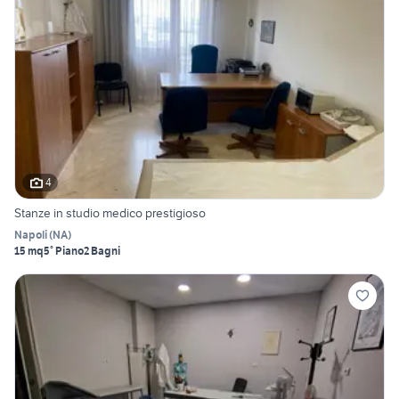
4
Stanze in studio medico prestigioso
Napoli
(
NA
)
15 mq
5° Piano
2 Bagni