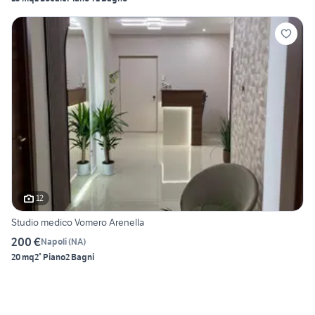
12
Studio medico Vomero Arenella
200 €
Napoli
(
NA
)
20 mq
2° Piano
2 Bagni