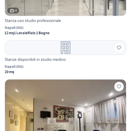
4
Stanza uso studio professionale
Napoli
(
NA
)
12 mq
1 Locale
Rialz.
1 Bagno
Stanze disponibili in studio medico
Napoli
(
NA
)
20 mq