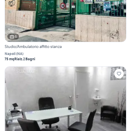
6
Studio/Ambulatorio affitto stanza
Napoli
(
NA
)
75 mq
Rialz.
2 Bagni