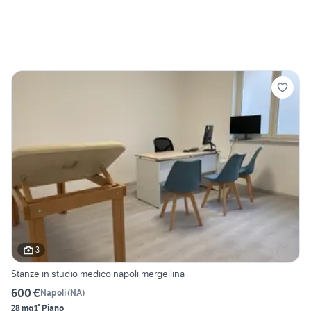
3
Stanze in studio medico napoli mergellina
600 €
Napoli
(
NA
)
28 mq
1° Piano