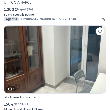
UFFICIO A NAPOLI
1.000 €
Napoli
(
NA
)
50 mq
3 Locali
1 Bagno
Agenzia
TECNOCASA - IMMOBILIARE SERVICE SRL
3
Studio medico stanza
150 €
Napoli
(
NA
)
15 mq
1 Locale
Piano T
1 Bagno