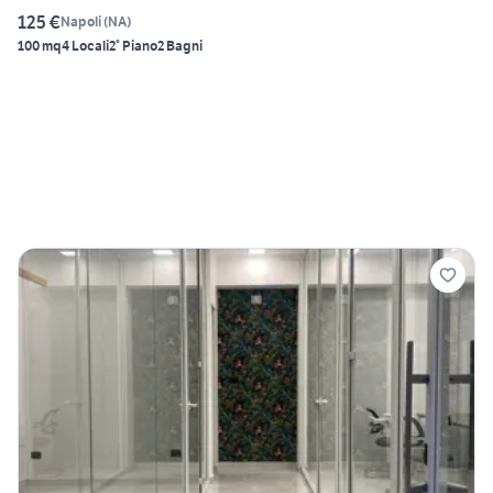
125 €
Napoli
(
NA
)
100 mq
4 Locali
2° Piano
2 Bagni