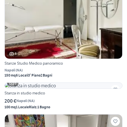
4
Stanze Studio Medico panoramico
Napoli
(
NA
)
150 mq
6 Locali
3° Piano
2 Bagni
6
Stanza in studio medico
200 €
Napoli
(
NA
)
100 mq
1 Locale
Rialz.
1 Bagno