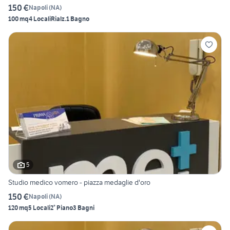
150 €
Napoli
(
NA
)
100 mq
4 Locali
Rialz.
1 Bagno
5
Studio medico vomero - piazza medaglie d'oro
150 €
Napoli
(
NA
)
120 mq
5 Locali
2° Piano
3 Bagni