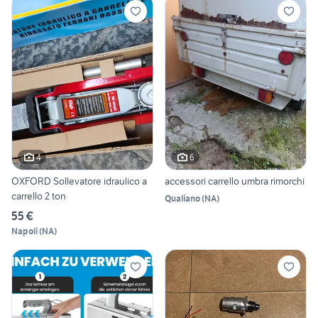
4
6
OXFORD Sollevatore idraulico a
accessori carrello umbra rimorchi
carrello 2 ton
Qualiano
(
NA
)
55 €
Napoli
(
NA
)