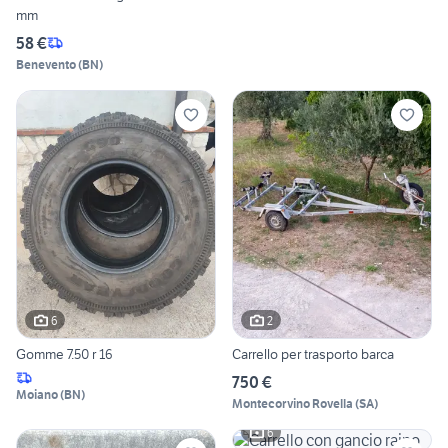
mm
58 €
Benevento
(
BN
)
6
2
Gomme 7.50 r 16
Carrello per trasporto barca
750 €
Moiano
(
BN
)
Montecorvino Rovella
(
SA
)
6