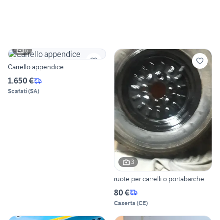
6
Carrello appendice
1.650 €
Scafati
(
SA
)
3
ruote per carrelli o portabarche
80 €
Caserta
(
CE
)