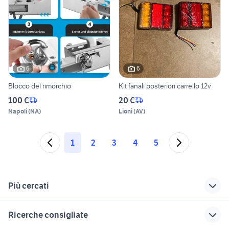
6
6
Blocco del rimorchio
Kit fanali posteriori carrello 12v
100 €
20 €
Napoli
(
NA
)
Lioni
(
AV
)
1
2
3
4
5
Più cercati
Correlati
Richerche simili
Suggerimenti
Ricerche consigliate
carrelli portamoto
carrello biasse
carrelli ellebi auto