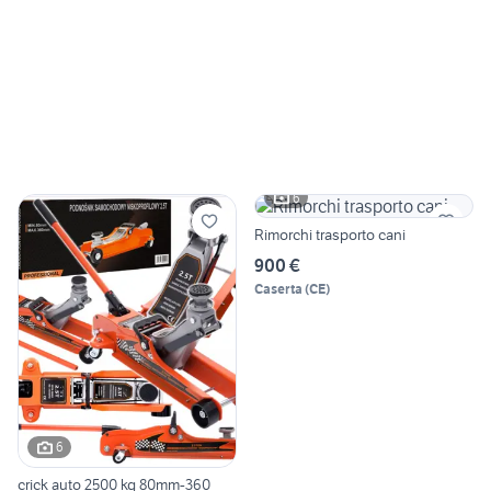
6
Rimorchi trasporto cani
900 €
Caserta
(
CE
)
6
crick auto 2500 kg 80mm-360