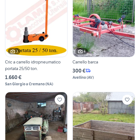
3
4
Cric a carrello idropneumatico
Carrello barca
portata 25/50 ton.
300 €
1.660 €
Avellino
(
AV
)
San Giorgio a Cremano
(
NA
)