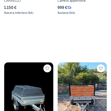
CARRELLO
Carrello appendice
1.150 €
999 €
Nocera Inferiore
(
SA
)
Saviano
(
NA
)