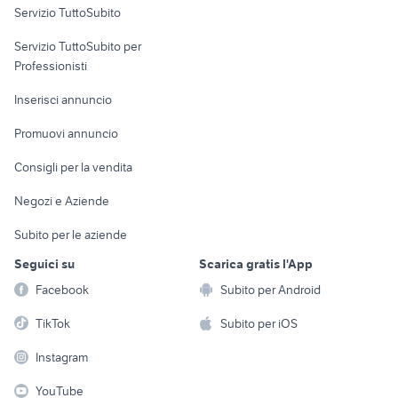
Servizio TuttoSubito
elettronica
per la casa e la
sports e hobby
Servizio TuttoSubito per
persona
Informatica
Animali
Professionisti
Arredamento e
Console e
Accessori per
Casalinghi
Inserisci annuncio
Videogiochi
animali
Elettrodomestici
Promuovi annuncio
Audio/Video
Musica e Film
Giardino e Fai da te
Consigli per la vendita
Fotografia
Libri e Riviste
Abbigliamento e
Negozi e Aziende
Telefonia
Strumenti Musicali
Accessori
Subito per le aziende
Sports
Tutto per i bambini
Seguici su
Scarica gratis l'App
Biciclette
Facebook
Subito per Android
Collezionismo
TikTok
Subito per iOS
Instagram
YouTube