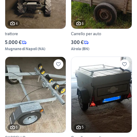
4
6
trattore
Carrello per auto
5.000 €
300 €
Mugnano di Napoli
(
NA
)
Airola
(
BN
)
6
5