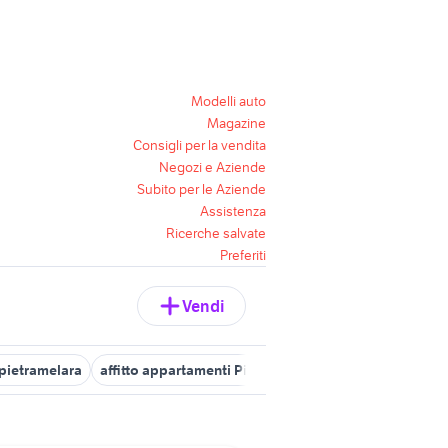
Modelli auto
Magazine
Consigli per la vendita
Negozi e Aziende
Subito per le Aziende
Assistenza
Ricerche salvate
Preferiti
Vendi
pietramelara
affitto appartamenti Pietramelara
vendita appartam