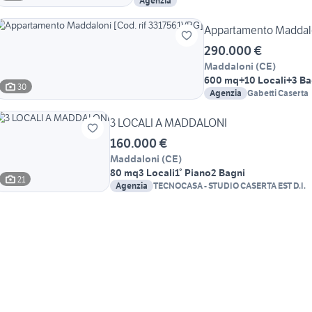
Agenzia
Appartamento Maddalo
290.000 €
Maddaloni
(
CE
)
600 mq
+10 Locali
+3 Ba
30
Agenzia
Gabetti Caserta
3 LOCALI A MADDALONI
160.000 €
Maddaloni
(
CE
)
80 mq
3 Locali
1° Piano
2 Bagni
21
Agenzia
TECNOCASA - STUDIO CASERTA EST D.I.