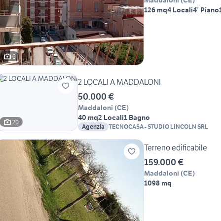
Maddaloni
(
CE
)
126 mq
4 Locali
4° Piano
6
2 LOCALI A MADDALONI
50.000 €
Maddaloni
(
CE
)
40 mq
2 Locali
1 Bagno
20
Agenzia
TECNOCASA - STUDIO LINCOLN SRL
Terreno edificabile
159.000 €
Maddaloni
(
CE
)
1098 mq