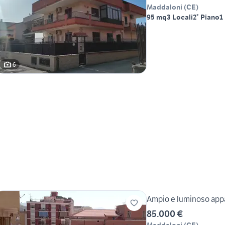
Maddaloni
(
CE
)
95 mq
3 Locali
2° Piano
1
6
Ampio e luminoso appa
85.000 €