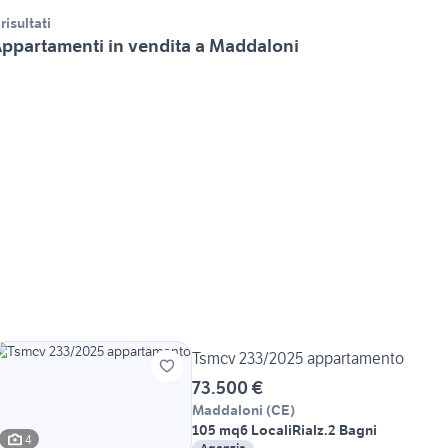
 risultati
ppartamenti in vendita a Maddaloni
Tsmcv 233/2025 appartamento
73.500 €
Maddaloni
(
CE
)
105 mq
6 Locali
Rialz.
2 Bagni
4