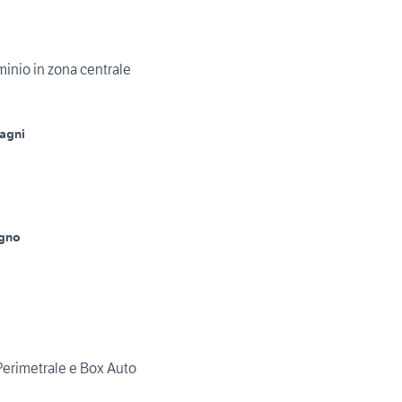
inio in zona centrale
agni
agno
 Perimetrale e Box Auto