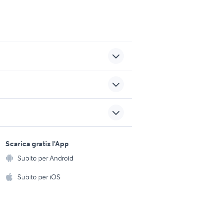
cchio
case in vendita lainate
da privati
vendita appartamenti attico
sports e hobby
Foggia
a
Scarica gratis l'App
Animali
case in vendita a rive
Subito per Android
ento e
oli
d'arcano
Accessori per animali
hi
Subito per iOS
ia
centralina rav 4
Musica e Film
omestici
Libri e Riviste
e Fai da te