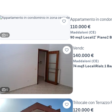
Appartamento in condom
110.000 €
Maddaloni
(
CE
)
6
90 mq
3 Locali
2° Piano
2 B
Vendc
140.000 €
Maddaloni
(
CE
)
74 mq
5 Locali
Rialz.
1 B
6
Trilocale con Terrazzo
120.000 €