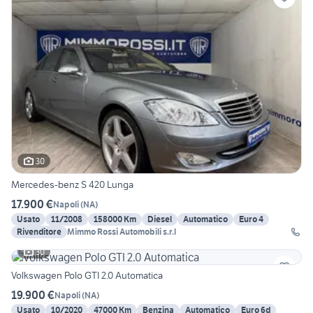
30
Mercedes-benz S 420 Lunga
17.900 €
Napoli
(
NA
)
Usato
11/2008
158000 Km
Diesel
Automatico
Euro 4
Rivenditore
Mimmo Rossi Automobili s.r.l
30
Volkswagen Polo GTI 2.0 Automatica
19.900 €
Napoli
(
NA
)
Usato
10/2020
47000 Km
Benzina
Automatico
Euro 6d