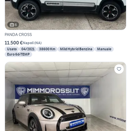
6
PANDA CROSS
11.500 €
Napoli
(
NA
)
Usato
04/2021
38600 Km
Mild Hybrid Benzina
Manuale
Euro 6d-TEMP