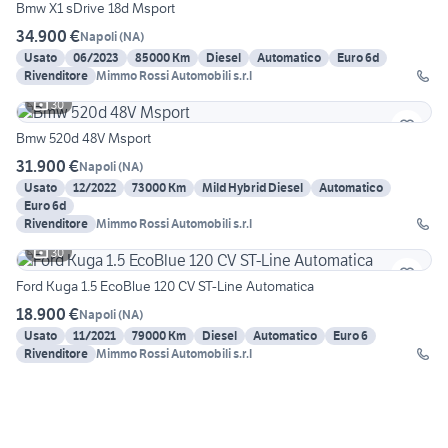
Bmw X1 sDrive 18d Msport
34.900 €
Napoli
(
NA
)
Usato
06/2023
85000 Km
Diesel
Automatico
Euro 6d
Rivenditore
Mimmo Rossi Automobili s.r.l
30
Bmw 520d 48V Msport
31.900 €
Napoli
(
NA
)
Usato
12/2022
73000 Km
Mild Hybrid Diesel
Automatico
Euro 6d
Rivenditore
Mimmo Rossi Automobili s.r.l
30
Ford Kuga 1.5 EcoBlue 120 CV ST-Line Automatica
18.900 €
Napoli
(
NA
)
Usato
11/2021
79000 Km
Diesel
Automatico
Euro 6
Rivenditore
Mimmo Rossi Automobili s.r.l