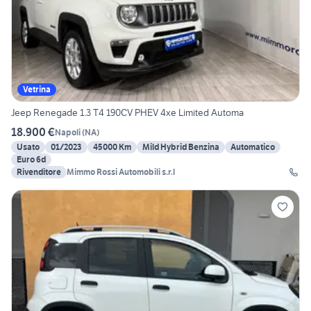
Vetrina
Jeep Renegade 1.3 T4 190CV PHEV 4xe Limited Automa
18.900 €
Napoli
(
NA
)
Usato
01/2023
45000 Km
Mild Hybrid Benzina
Automatico
Euro 6d
Rivenditore
Mimmo Rossi Automobili s.r.l