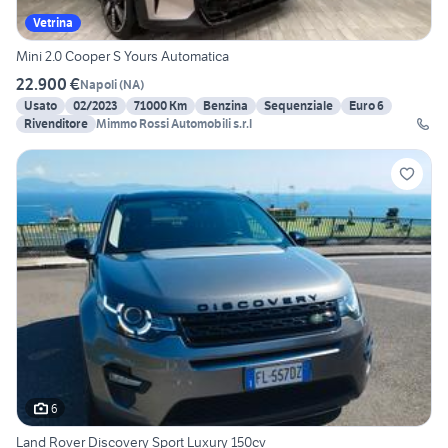
Vetrina
Mini 2.0 Cooper S Yours Automatica
22.900 €
Napoli
(
NA
)
Usato
02/2023
71000 Km
Benzina
Sequenziale
Euro 6
Rivenditore
Mimmo Rossi Automobili s.r.l
6
Land Rover Discovery Sport Luxury 150cv