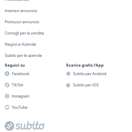
Arredamento e
Console e
Accessori per
Casalinghi
Inserisci annuncio
Videogiochi
animali
Elettrodomestici
Promuovi annuncio
Audio/Video
Musica e Film
Giardino e Fai da te
Consigli per la vendita
Fotografia
Libri e Riviste
Abbigliamento e
Negozi e Aziende
Telefonia
Strumenti Musicali
Accessori
Subito per le aziende
Sports
Tutto per i bambini
Seguici su
Scarica gratis l'App
Biciclette
Facebook
Subito per Android
Collezionismo
TikTok
Subito per iOS
Instagram
YouTube