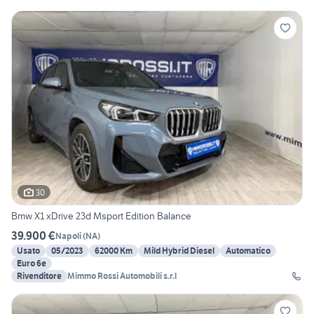
30
Bmw X1 xDrive 23d Msport Edition Balance
39.900 €
Napoli
(
NA
)
Usato
05/2023
62000 Km
Mild Hybrid Diesel
Automatico
Euro 6e
Rivenditore
Mimmo Rossi Automobili s.r.l