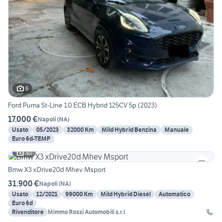
6
Ford Puma St-Line 1.0 ECB Hybrid 125CV 5p (2023)
17.000 €
Napoli
(
NA
)
Usato
05/2023
32000 Km
Mild Hybrid Benzina
Manuale
Euro 6d-TEMP
30
Bmw X3 xDrive20d Mhev Msport
31.900 €
Napoli
(
NA
)
Usato
12/2021
99000 Km
Mild Hybrid Diesel
Automatico
Euro 6d
Rivenditore
Mimmo Rossi Automobili s.r.l