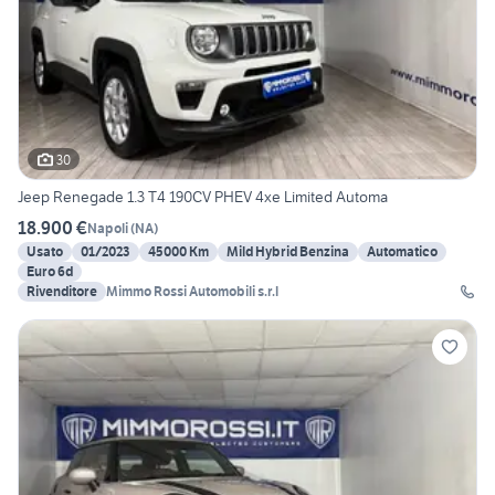
30
Jeep Renegade 1.3 T4 190CV PHEV 4xe Limited Automa
18.900 €
Napoli
(
NA
)
Usato
01/2023
45000 Km
Mild Hybrid Benzina
Automatico
Euro 6d
Rivenditore
Mimmo Rossi Automobili s.r.l