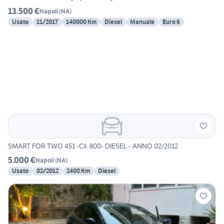
13.500 €
Napoli
(
NA
)
Usato
11/2017
140000 Km
Diesel
Manuale
Euro 6
SMART FOR TWO 451 -Cil. 800- DIESEL - ANNO 02/2012
5.000 €
Napoli
(
NA
)
Usato
02/2012
2400 Km
Diesel