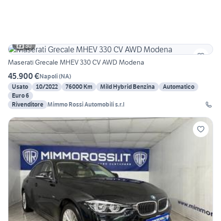
30
Maserati Grecale MHEV 330 CV AWD Modena
45.900 €
Napoli
(
NA
)
Usato
10/2022
76000 Km
Mild Hybrid Benzina
Automatico
Euro 6
Rivenditore
Mimmo Rossi Automobili s.r.l