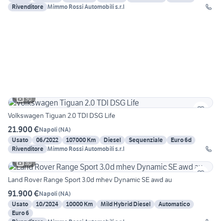
Rivenditore
Mimmo Rossi Automobili s.r.l
30
Volkswagen Tiguan 2.0 TDI DSG Life
21.900 €
Napoli
(
NA
)
Usato
06/2022
107000 Km
Diesel
Sequenziale
Euro 6d
Rivenditore
Mimmo Rossi Automobili s.r.l
30
Land Rover Range Sport 3.0d mhev Dynamic SE awd au
91.900 €
Napoli
(
NA
)
Usato
10/2024
10000 Km
Mild Hybrid Diesel
Automatico
Euro 6