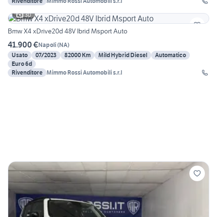
Rivenditore
Mimmo Rossi Automobili s.r.l
30
Bmw X4 xDrive20d 48V Ibrid Msport Auto
41.900 €
Napoli
(
NA
)
Usato
07/2023
82000 Km
Mild Hybrid Diesel
Automatico
Euro 6d
Rivenditore
Mimmo Rossi Automobili s.r.l