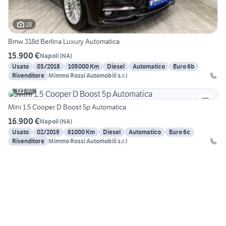
28
Bmw 318d Berlina Luxury Automatica
15.900 €
Napoli
(
NA
)
Usato
03/2018
105000 Km
Diesel
Automatico
Euro 6b
Rivenditore
Mimmo Rossi Automobili s.r.l
30
Mini 1.5 Cooper D Boost 5p Automatica
16.900 €
Napoli
(
NA
)
Usato
02/2019
61000 Km
Diesel
Automatico
Euro 6c
Rivenditore
Mimmo Rossi Automobili s.r.l