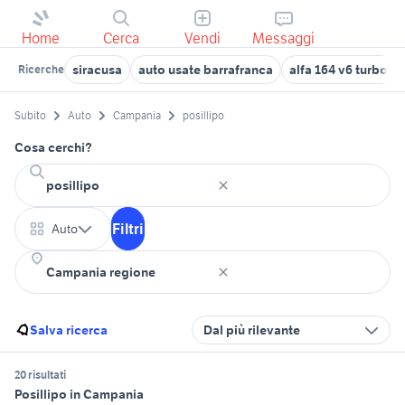
Home
Cerca
Vendi
Messaggi
siracusa
auto usate barrafranca
alfa 164 v6 turbo
Ricerche
Subito
Auto
Campania
posillipo
Cosa cerchi?
Filtri
Auto
Salva ricerca
Dal più rilevante
20 risultati
Posillipo in Campania